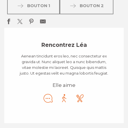
BOUTON 1
BOUTON 2
Rencontrez Léa
Aenean tincidunt eros leo, nec consectetur ex
gravida ut. Nunc aliquet leo a nunc bibendum,
vitae molestie mi laoreet. Quisque quis mattis
justo. Ut egestas velit eu magna lobortis feugiat.
Elle aime