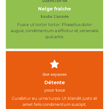
Quantité de
Neige fraiche
toute l'année
Fusce ut tortor tortor. Phasellus dolor
augue, condimentum a efficitur id, venenatis
quis ante.
des espaces
Détente
pour tous
Curabitur eu urna turpis. Ut blandit justo sit
amet felis condimentum suscipit.