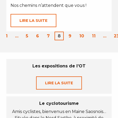
Nos chemins n’attendent que vous !
LIRE LA SUITE
1
…
5
6
7
8
9
10
11
…
2
Les expositions de l’OT
LIRE LA SUITE
Le cyclotourisme
Amis cyclistes, bienvenus en Maine Saosnois…
Située dans le Nord Sarthe, à proximité de