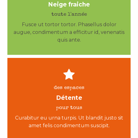
Neige fraiche
toute l'année
Fusce ut tortor tortor. Phasellus dolor
augue, condimentum a efficitur id, venenatis
quis ante.
des espaces
Détente
pour tous
Curabitur eu urna turpis. Ut blandit justo sit
amet felis condimentum suscipit.