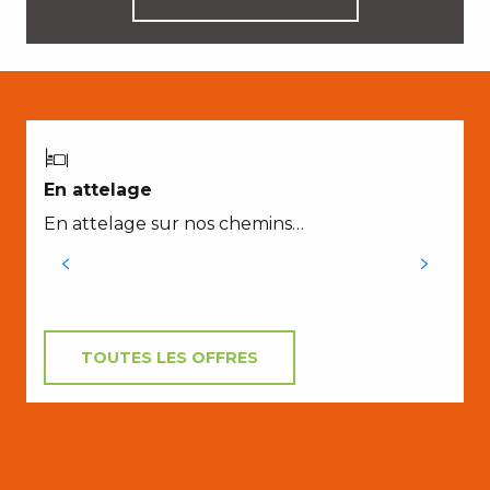
En attelage
L
En attelage sur nos chemins…
f
s
TOUTES LES OFFRES