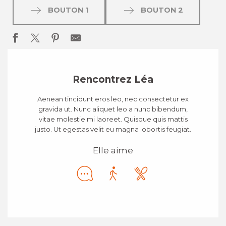
BOUTON 1
BOUTON 2
Rencontrez Léa
Aenean tincidunt eros leo, nec consectetur ex
gravida ut. Nunc aliquet leo a nunc bibendum,
vitae molestie mi laoreet. Quisque quis mattis
justo. Ut egestas velit eu magna lobortis feugiat.
Elle aime