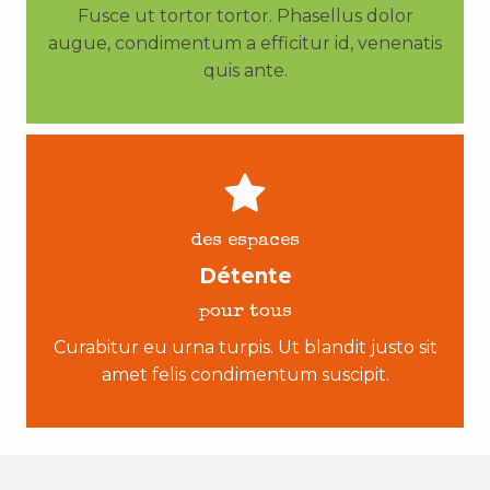
Fusce ut tortor tortor. Phasellus dolor
augue, condimentum a efficitur id, venenatis
quis ante.
des espaces
Détente
pour tous
Curabitur eu urna turpis. Ut blandit justo sit
amet felis condimentum suscipit.