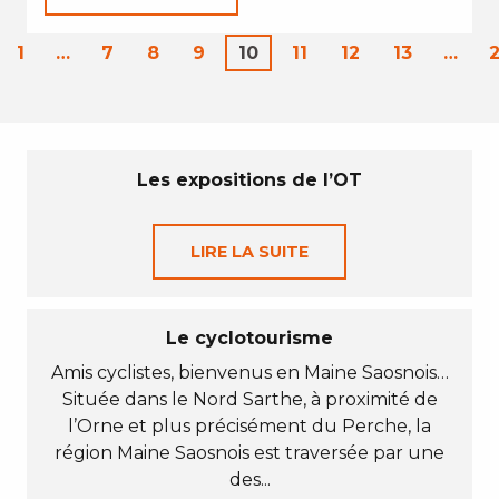
1
…
7
8
9
10
11
12
13
…
Les expositions de l’OT
LIRE LA SUITE
Le cyclotourisme
Amis cyclistes, bienvenus en Maine Saosnois…
Située dans le Nord Sarthe, à proximité de
l’Orne et plus précisément du Perche, la
région Maine Saosnois est traversée par une
des...