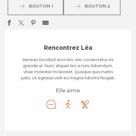
BOUTON 1
BOUTON 2
Rencontrez Léa
Aenean tincidunt eros leo, nec consectetur ex
gravida ut. Nunc aliquet leo a nunc bibendum,
vitae molestie mi laoreet. Quisque quis mattis
justo. Ut egestas velit eu magna lobortis feugiat.
Elle aime