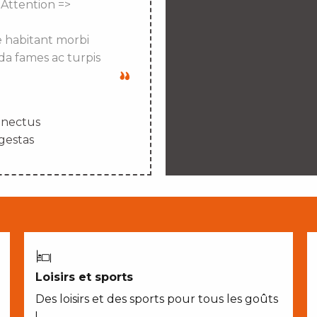
 Attention =>
e habitant morbi
da fames ac turpis
enectus
gestas
Loisirs et sports
Des loisirs et des sports pour tous les goûts
!