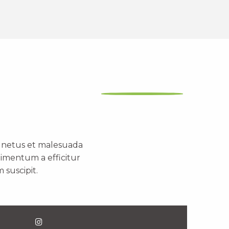
t netus et malesuada
dimentum a efficitur
 suscipit.