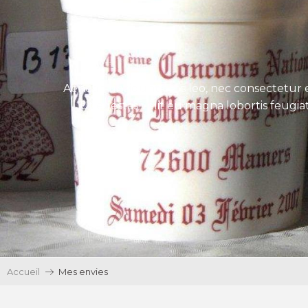
Aenean tincidunt eros leo, nec consectetur e
Ut egestas velit eu magna lobortis feugiat
Accueil
Mes envies