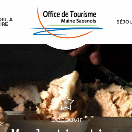
IR, À
SÉJO
IRE
Découvir