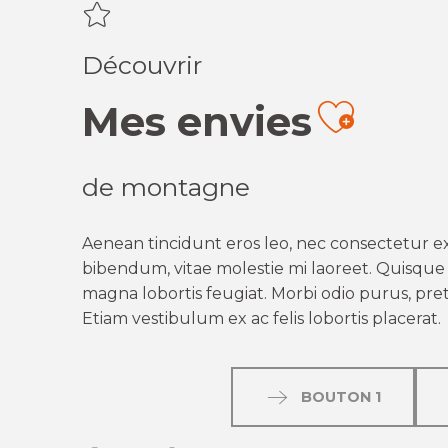
Découvrir
Mes envies
Ajout
de montagne
Aenean tincidunt eros leo, nec consectetur ex
bibendum, vitae molestie mi laoreet. Quisque q
magna lobortis feugiat. Morbi odio purus, preti
Etiam vestibulum ex ac felis lobortis placerat.
BOUTON 1