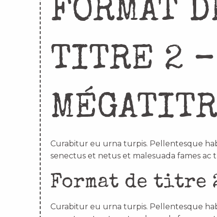
FORMAT D
TITRE 2 –
MÉGATIT
Curabitur eu urna turpis. Pellentesque hab
senectus et netus et malesuada fames ac t
Format de titre 
Curabitur eu urna turpis. Pellentesque hab