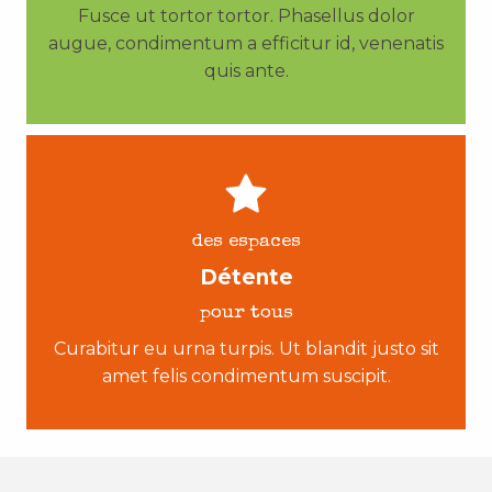
Fusce ut tortor tortor. Phasellus dolor
augue, condimentum a efficitur id, venenatis
quis ante.
des espaces
Détente
pour tous
Curabitur eu urna turpis. Ut blandit justo sit
amet felis condimentum suscipit.