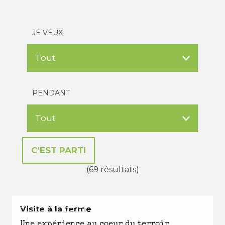
JE VEUX
PENDANT
(69 résultats)
EN TOUTES SAISONS
Visite à la ferme
Une expérience au coeur du terroir