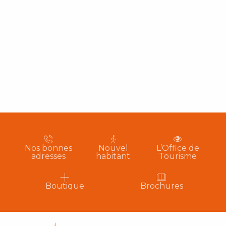
Nos bonnes
Nouvel
L’Office de
adresses
habitant
Tourisme
Boutique
Brochures