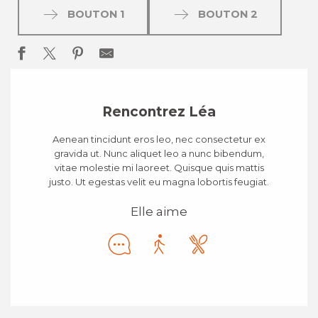
BOUTON 1
BOUTON 2
Rencontrez Léa
Aenean tincidunt eros leo, nec consectetur ex
gravida ut. Nunc aliquet leo a nunc bibendum,
vitae molestie mi laoreet. Quisque quis mattis
justo. Ut egestas velit eu magna lobortis feugiat.
Elle aime