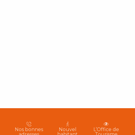
Nos bonnes
Nouvel
L’Office de
adresses
habitant
Tourisme