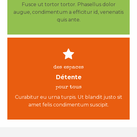
Fusce ut tortor tortor. Phasellus dolor
augue, condimentum a efficitur id, venenatis
quis ante.
des espaces
Détente
pour tous
Curabitur eu urna turpis. Ut blandit justo sit
amet felis condimentum suscipit.