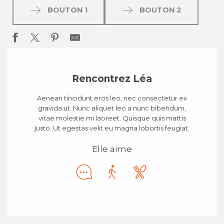
BOUTON 1
BOUTON 2
Rencontrez Léa
Aenean tincidunt eros leo, nec consectetur ex
gravida ut. Nunc aliquet leo a nunc bibendum,
vitae molestie mi laoreet. Quisque quis mattis
justo. Ut egestas velit eu magna lobortis feugiat.
Elle aime