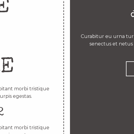
E
Curabitur eu urna turp
senectus et netus 
RE
itant morbi tristique
urpis egestas.
2
itant morbi tristique