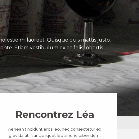
lestie mi laoreet. Quisque quis mattis justo.
ante. Etiam vestibulum ex ac felis lobortis
Rencontrez Léa
Aenean tincidunt eros leo, nec consectetur ex
gravida ut. Nunc aliquet leo a nunc bibendum,