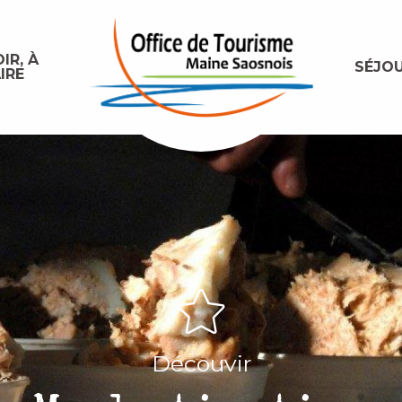
IR, À
SÉJO
IRE
Découvir