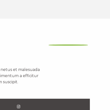
t netus et malesuada
dimentum a efficitur
 suscipit.