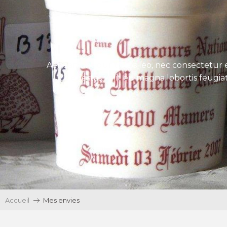
Aenean tincidunt eros leo, nec consectetur e
Ut egestas velit eu magna lobortis feugiat
Accueil
Mes envies