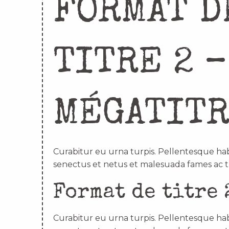
FORMAT D
TITRE 2 –
MÉGATIT
Curabitur eu urna turpis. Pellentesque hab
senectus et netus et malesuada fames ac t
Format de titre 
Curabitur eu urna turpis. Pellentesque hab