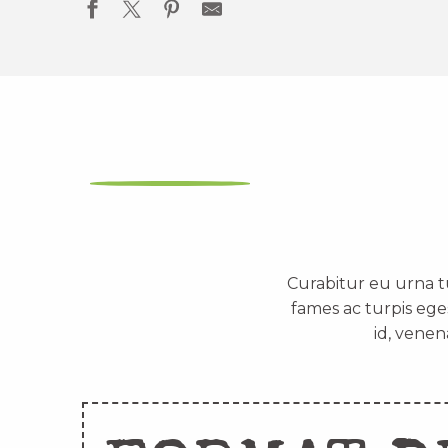
Curabitur eu urna t
fames ac turpis ege
id, venen