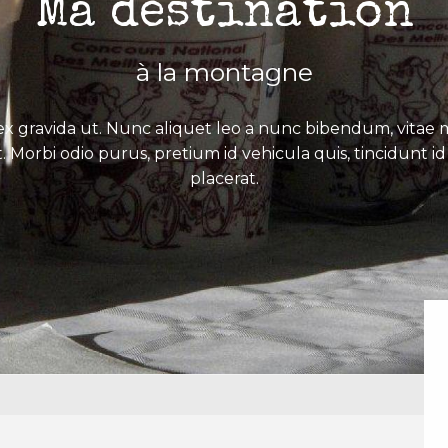
Ma destination
à la montagne
x gravida ut. Nunc aliquet leo a nunc bibendum, vitae mo
. Morbi odio purus, pretium id vehicula quis, tincidunt id 
placerat.