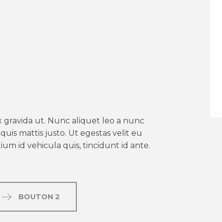
er aux favoris
 gravida ut. Nunc aliquet leo a nunc
uis mattis justo. Ut egestas velit eu
um id vehicula quis, tincidunt id ante.
BOUTON 2