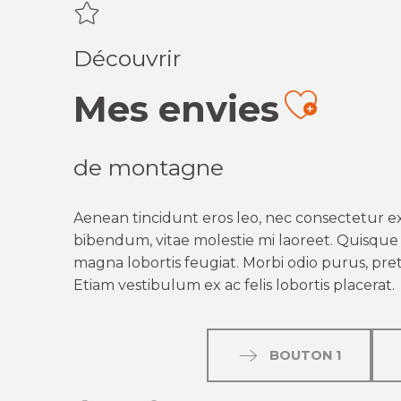
Découvrir
Mes envies
Ajout
de montagne
Aenean tincidunt eros leo, nec consectetur ex
bibendum, vitae molestie mi laoreet. Quisque q
magna lobortis feugiat. Morbi odio purus, preti
Etiam vestibulum ex ac felis lobortis placerat.
BOUTON 1