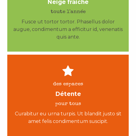
Neige fraiche
toute l'année
Fusce ut tortor tortor. Phasellus dolor
augue, condimentum a efficitur id, venenatis
quis ante.
des espaces
Détente
pour tous
Curabitur eu urna turpis. Ut blandit justo sit
amet felis condimentum suscipit.