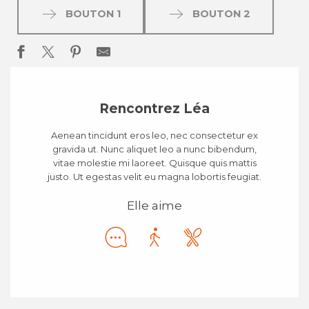
BOUTON 1
BOUTON 2
Rencontrez Léa
Aenean tincidunt eros leo, nec consectetur ex
gravida ut. Nunc aliquet leo a nunc bibendum,
vitae molestie mi laoreet. Quisque quis mattis
justo. Ut egestas velit eu magna lobortis feugiat.
Elle aime