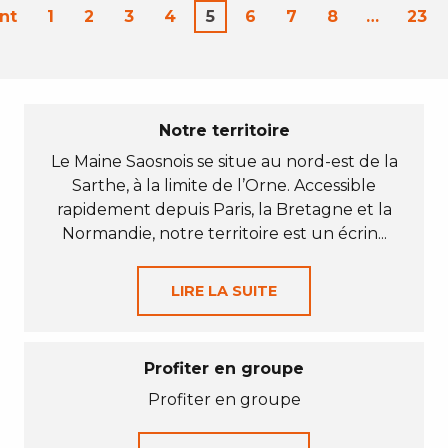
nt
1
2
3
4
5
6
7
8
…
23
Notre territoire
Le Maine Saosnois se situe au nord-est de la
Sarthe, à la limite de l’Orne. Accessible
rapidement depuis Paris, la Bretagne et la
Normandie, notre territoire est un écrin...
LIRE LA SUITE
Profiter en groupe
Profiter en groupe