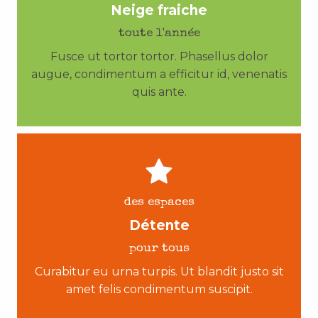
Neige fraiche
toute l'année
Fusce ut tortor tortor. Phasellus dolor
augue, condimentum a efficitur id, venenatis
quis ante.
des espaces
Détente
pour tous
Curabitur eu urna turpis. Ut blandit justo sit
amet felis condimentum suscipit.