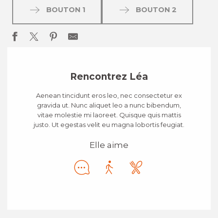
BOUTON 1
BOUTON 2
Rencontrez Léa
Aenean tincidunt eros leo, nec consectetur ex
gravida ut. Nunc aliquet leo a nunc bibendum,
vitae molestie mi laoreet. Quisque quis mattis
justo. Ut egestas velit eu magna lobortis feugiat.
Elle aime