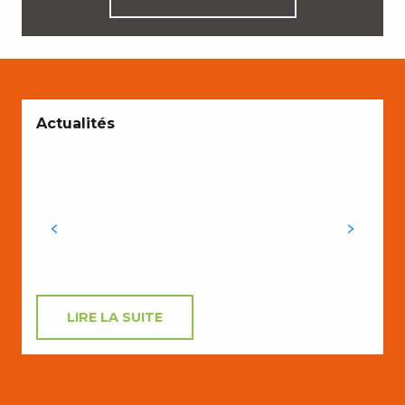
A
Actualités
X
a
LIRE LA SUITE