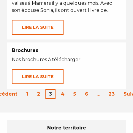
valises à Mamers il y a quelques mois. Avec
son épouse Sonia, ils ont ouvert l’Ivre de...
LIRE LA SUITE
Brochures
Nos brochures à télécharger
LIRE LA SUITE
écédent
1
2
3
4
5
6
…
23
Sui
Notre territoire