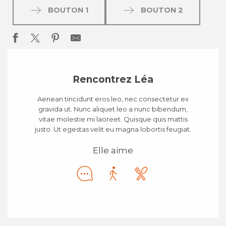
BOUTON 1
BOUTON 2
Rencontrez Léa
Aenean tincidunt eros leo, nec consectetur ex
gravida ut. Nunc aliquet leo a nunc bibendum,
vitae molestie mi laoreet. Quisque quis mattis
justo. Ut egestas velit eu magna lobortis feugiat.
Elle aime