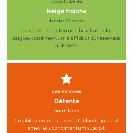
Quantité de
Neige fraiche
toute l'année
Fusce ut tortor tortor. Phasellus dolor
augue, condimentum a efficitur id, venenatis
quis ante.
des espaces
Détente
pour tous
Curabitur eu urna turpis. Ut blandit justo sit
amet felis condimentum suscipit.