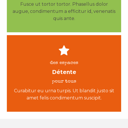
Fusce ut tortor tortor. Phasellus dolor
augue, condimentum a efficitur id, venenatis
quis ante.
des espaces
Détente
pour tous
Curabitur eu urna turpis. Ut blandit justo sit
amet felis condimentum suscipit.