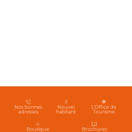
Nos bonnes
Nouvel
L’Office de
adresses
habitant
Tourisme
Boutique
Brochures