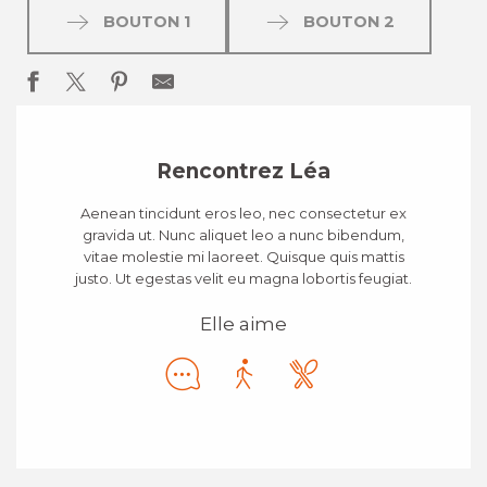
BOUTON 1
BOUTON 2
Rencontrez Léa
Aenean tincidunt eros leo, nec consectetur ex
gravida ut. Nunc aliquet leo a nunc bibendum,
vitae molestie mi laoreet. Quisque quis mattis
justo. Ut egestas velit eu magna lobortis feugiat.
Elle aime