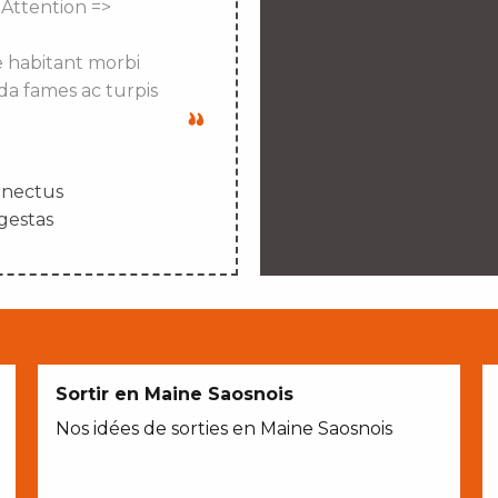
 Attention =>
e habitant morbi
da fames ac turpis
enectus
gestas
Sortir en Maine Saosnois
Nos idées de sorties en Maine Saosnois