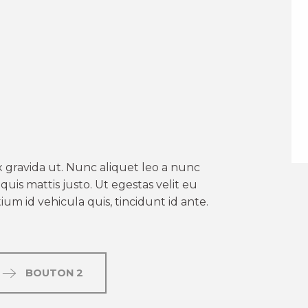
er aux favoris
 gravida ut. Nunc aliquet leo a nunc
uis mattis justo. Ut egestas velit eu
um id vehicula quis, tincidunt id ante.
BOUTON 2