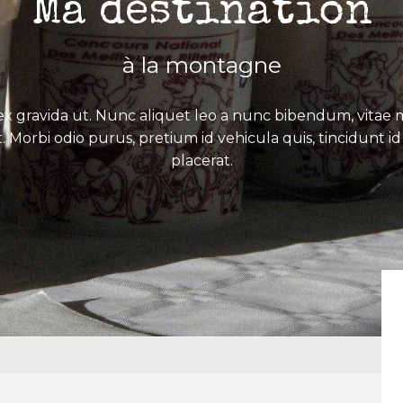
Ma destination
à la montagne
x gravida ut. Nunc aliquet leo a nunc bibendum, vitae mo
. Morbi odio purus, pretium id vehicula quis, tincidunt id 
placerat.