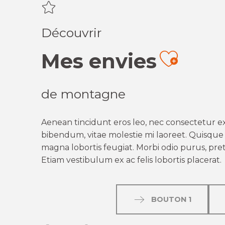
Découvrir
Mes envies
Ajout
de montagne
Aenean tincidunt eros leo, nec consectetur ex
bibendum, vitae molestie mi laoreet. Quisque q
magna lobortis feugiat. Morbi odio purus, preti
Etiam vestibulum ex ac felis lobortis placerat.
BOUTON 1