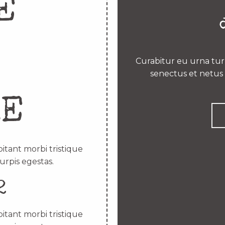
E
Curabitur eu urna turp
senectus et netus 
RE
itant morbi tristique
urpis egestas.
2
itant morbi tristique