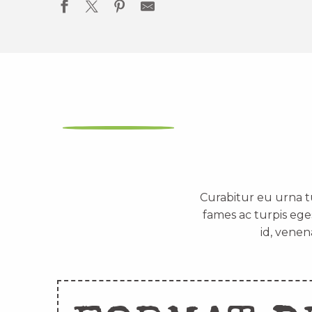
Curabitur eu urna t
fames ac turpis ege
id, venen