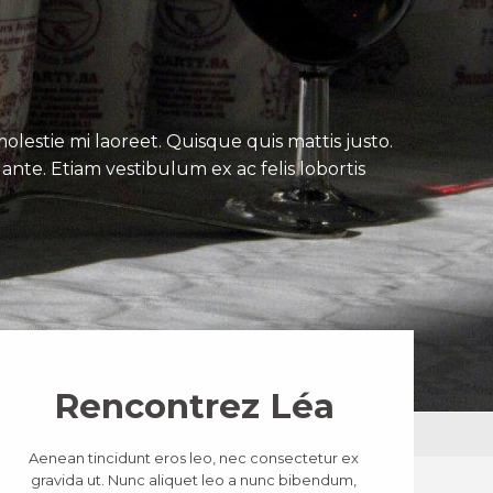
lestie mi laoreet. Quisque quis mattis justo.
ante. Etiam vestibulum ex ac felis lobortis
Rencontrez Léa
Aenean tincidunt eros leo, nec consectetur ex
gravida ut. Nunc aliquet leo a nunc bibendum,