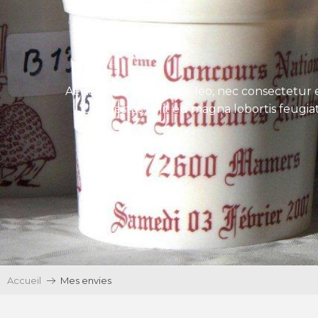
Aenean tincidunt eros leo, nec consectetur e
Ut egestas velit eu magna lobortis feugiat
Accueil
Mes envies