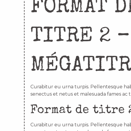
FORMAT D
TITRE 2 –
MÉGATIT
Curabitur eu urna turpis. Pellentesque hab
senectus et netus et malesuada fames ac t
Format de titre 
Curabitur eu urna turpis. Pellentesque hab