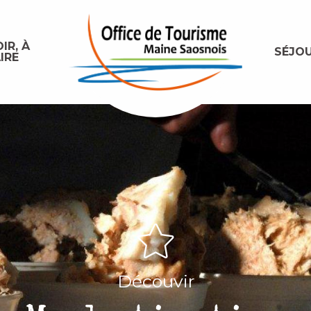
IR, À
SÉJO
IRE
Découvir