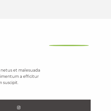
t netus et malesuada
dimentum a efficitur
 suscipit.