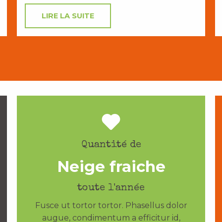
LIRE LA SUITE
Quantité de
Neige fraiche
toute l'année
Fusce ut tortor tortor. Phasellus dolor
augue, condimentum a efficitur id,