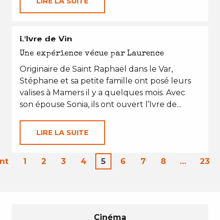
LIRE LA SUITE
EN TOUTES SAISONS
L’Ivre de Vin
Une expérience vécue par Laurence
Originaire de Saint Raphaël dans le Var,
Stéphane et sa petite famille ont posé leurs
valises à Mamers il y a quelques mois. Avec
son épouse Sonia, ils ont ouvert l’Ivre de...
LIRE LA SUITE
nt
1
2
3
4
5
6
7
8
…
23
Cinéma