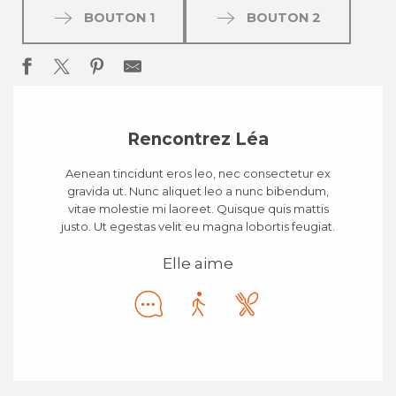
BOUTON 1
BOUTON 2
Rencontrez Léa
Aenean tincidunt eros leo, nec consectetur ex
gravida ut. Nunc aliquet leo a nunc bibendum,
vitae molestie mi laoreet. Quisque quis mattis
justo. Ut egestas velit eu magna lobortis feugiat.
Elle aime