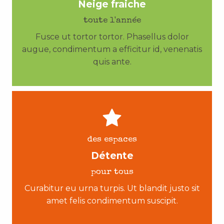
Neige fraiche
toute l'année
Fusce ut tortor tortor. Phasellus dolor
augue, condimentum a efficitur id, venenatis
quis ante.
des espaces
Détente
pour tous
Curabitur eu urna turpis. Ut blandit justo sit
amet felis condimentum suscipit.