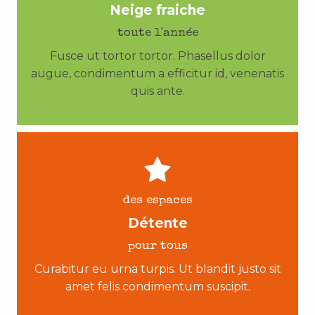
Neige fraiche
toute l'année
Fusce ut tortor tortor. Phasellus dolor
augue, condimentum a efficitur id, venenatis
quis ante.
des espaces
Détente
pour tous
Curabitur eu urna turpis. Ut blandit justo sit
amet felis condimentum suscipit.