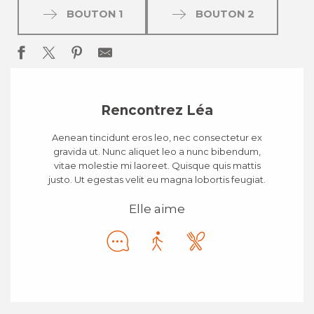
BOUTON 1
BOUTON 2
Rencontrez Léa
Aenean tincidunt eros leo, nec consectetur ex
gravida ut. Nunc aliquet leo a nunc bibendum,
vitae molestie mi laoreet. Quisque quis mattis
justo. Ut egestas velit eu magna lobortis feugiat.
Elle aime