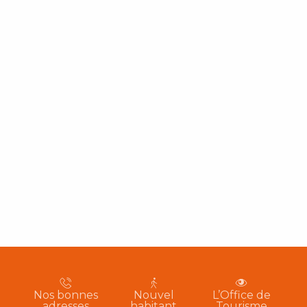
Nos bonnes
Nouvel
L’Office de
adresses
habitant
Tourisme