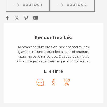
BOUTON 1
BOUTON 2
Rencontrez Léa
Aenean tincidunt eros leo, nec consectetur ex
gravida ut. Nunc aliquet leo a nunc bibendum,
vitae molestie mi laoreet. Quisque quis mattis
justo. Ut egestas velit eu magna lobortis feugiat.
Elle aime