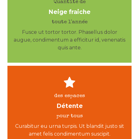
Quantité de
Neige fraiche
toute l'année
Fusce ut tortor tortor. Phasellus dolor
augue, condimentum a efficitur id, venenatis
quis ante.
des espaces
Détente
pour tous
Curabitur eu urna turpis. Ut blandit justo sit
amet felis condimentum suscipit.