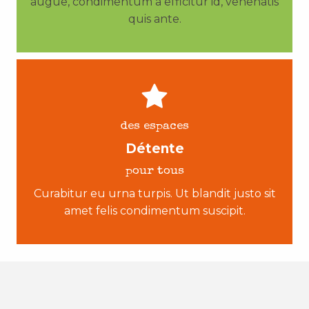
augue, condimentum a efficitur id, venenatis
quis ante.
des espaces
Détente
pour tous
Curabitur eu urna turpis. Ut blandit justo sit
amet felis condimentum suscipit.