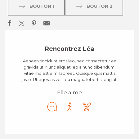
BOUTON 1
BOUTON 2
Rencontrez Léa
Aenean tincidunt eros leo, nec consectetur ex
gravida ut. Nunc aliquet leo a nunc bibendum,
vitae molestie mi laoreet. Quisque quis mattis
justo. Ut egestas velit eu magna lobortis feugiat.
Elle aime