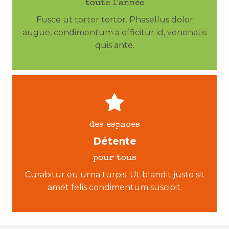
toute l'année
Fusce ut tortor tortor. Phasellus dolor
augue, condimentum a efficitur id, venenatis
quis ante.
des espaces
Détente
pour tous
Curabitur eu urna turpis. Ut blandit justo sit
amet felis condimentum suscipit.