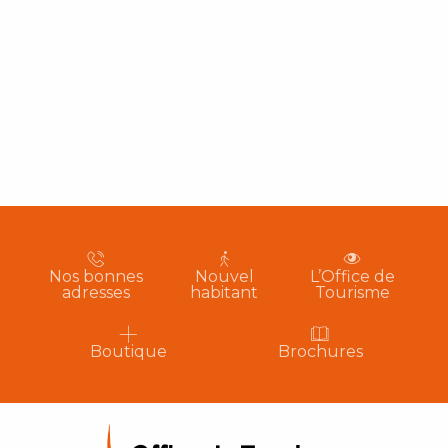
Nos bonnes
Nouvel
L’Office de
adresses
habitant
Tourisme
Boutique
Brochures