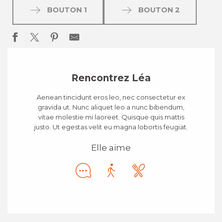
BOUTON 1
BOUTON 2
Rencontrez Léa
Aenean tincidunt eros leo, nec consectetur ex
gravida ut. Nunc aliquet leo a nunc bibendum,
vitae molestie mi laoreet. Quisque quis mattis
justo. Ut egestas velit eu magna lobortis feugiat.
Elle aime