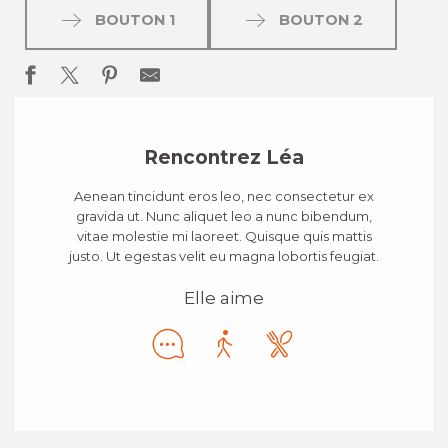
BOUTON 1
BOUTON 2
Rencontrez Léa
Aenean tincidunt eros leo, nec consectetur ex
gravida ut. Nunc aliquet leo a nunc bibendum,
vitae molestie mi laoreet. Quisque quis mattis
justo. Ut egestas velit eu magna lobortis feugiat.
Elle aime