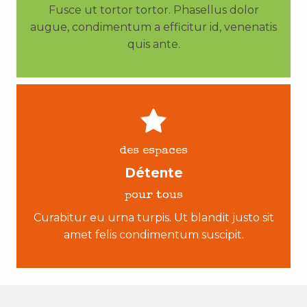
Fusce ut tortor tortor. Phasellus dolor
augue, condimentum a efficitur id, venenatis
quis ante.
des espaces
Détente
pour tous
Curabitur eu urna turpis. Ut blandit justo sit
amet felis condimentum suscipit.