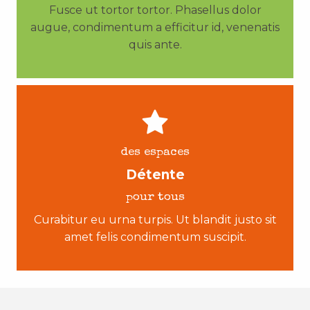
Fusce ut tortor tortor. Phasellus dolor
augue, condimentum a efficitur id, venenatis
quis ante.
des espaces
Détente
pour tous
Curabitur eu urna turpis. Ut blandit justo sit
amet felis condimentum suscipit.