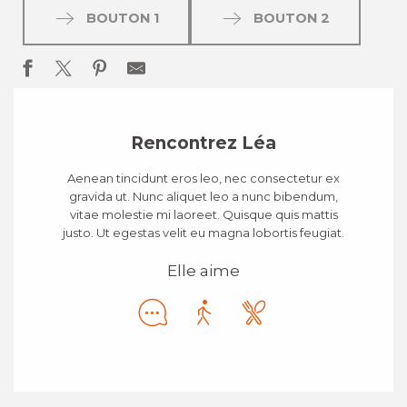
BOUTON 1
BOUTON 2
Rencontrez Léa
Aenean tincidunt eros leo, nec consectetur ex
gravida ut. Nunc aliquet leo a nunc bibendum,
vitae molestie mi laoreet. Quisque quis mattis
justo. Ut egestas velit eu magna lobortis feugiat.
Elle aime