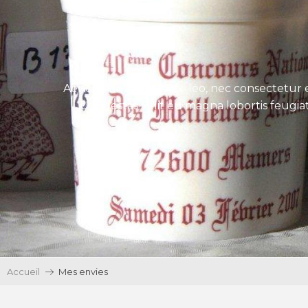
Aenean tincidunt eros leo, nec consectetur e
Ut egestas velit eu magna lobortis feugiat
Accueil
Mes envies