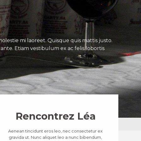
lestie mi laoreet. Quisque quis mattis justo.
ante. Etiam vestibulum ex ac felis lobortis
Rencontrez Léa
Aenean tincidunt eros leo, nec consectetur ex
gravida ut. Nunc aliquet leo a nunc bibendum,