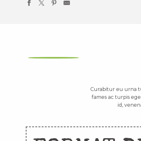
Curabitur eu urna t
fames ac turpis ege
id, venen