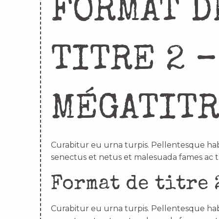
FORMAT D
TITRE 2 –
MÉGATIT
Curabitur eu urna turpis. Pellentesque hab
senectus et netus et malesuada fames ac t
Format de titre 
Curabitur eu urna turpis. Pellentesque hab