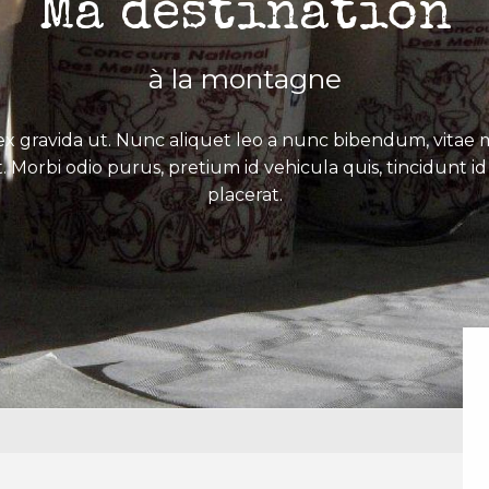
Ma destination
à la montagne
x gravida ut. Nunc aliquet leo a nunc bibendum, vitae mo
. Morbi odio purus, pretium id vehicula quis, tincidunt id 
placerat.