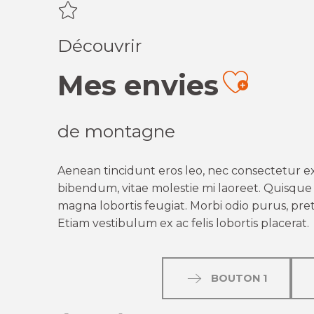
Découvrir
Mes envies
Ajout
de montagne
Aenean tincidunt eros leo, nec consectetur ex
bibendum, vitae molestie mi laoreet. Quisque q
magna lobortis feugiat. Morbi odio purus, preti
Etiam vestibulum ex ac felis lobortis placerat.
BOUTON 1