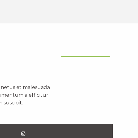
t netus et malesuada
dimentum a efficitur
 suscipit.