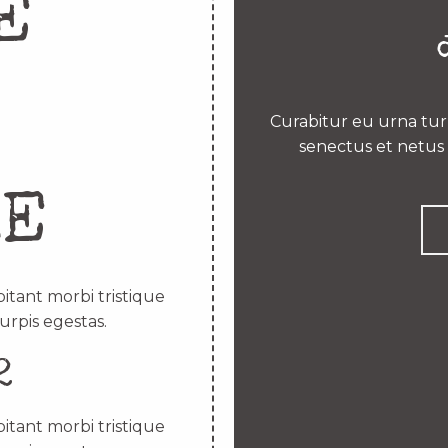
E
Curabitur eu urna turp
senectus et netus 
RE
itant morbi tristique
urpis egestas.
2
itant morbi tristique