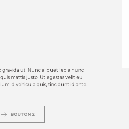
er aux favoris
 gravida ut. Nunc aliquet leo a nunc
uis mattis justo. Ut egestas velit eu
um id vehicula quis, tincidunt id ante.
BOUTON 2