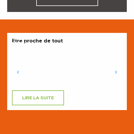
ENVIES
Etre proche de tout
v
d
c
LIRE LA SUITE