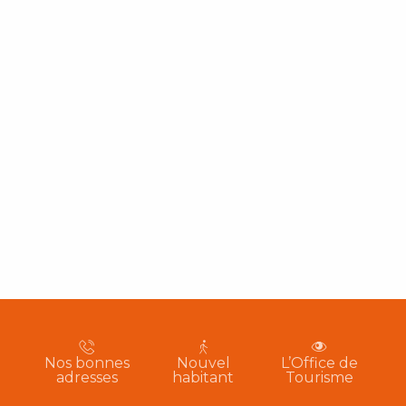
Nos bonnes
Nouvel
L’Office de
adresses
habitant
Tourisme