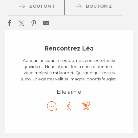
BOUTON 1
BOUTON 2
Rencontrez Léa
Aenean tincidunt eros leo, nec consectetur ex
gravida ut. Nunc aliquet leo a nunc bibendum,
vitae molestie mi laoreet. Quisque quis mattis
justo. Ut egestas velit eu magna lobortis feugiat.
Elle aime