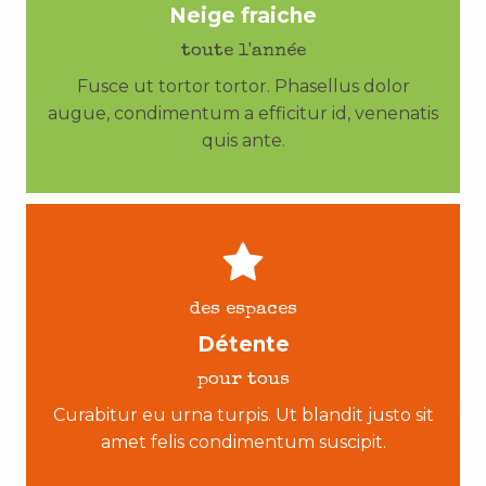
Neige fraiche
toute l'année
Fusce ut tortor tortor. Phasellus dolor
augue, condimentum a efficitur id, venenatis
quis ante.
des espaces
Détente
pour tous
Curabitur eu urna turpis. Ut blandit justo sit
amet felis condimentum suscipit.