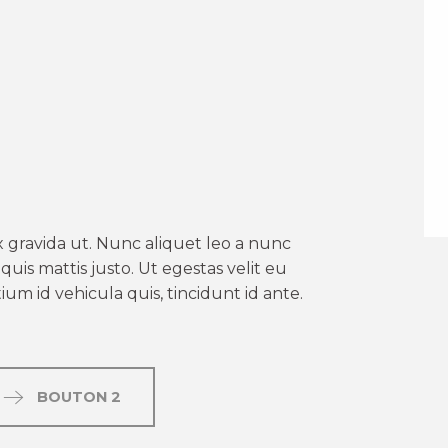
er aux favoris
 gravida ut. Nunc aliquet leo a nunc
uis mattis justo. Ut egestas velit eu
um id vehicula quis, tincidunt id ante.
BOUTON 2