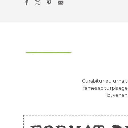
Curabitur eu urna t
fames ac turpis ege
id, venen