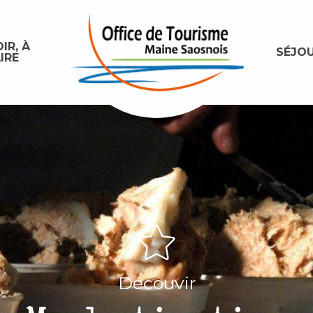
IR, À
SÉJO
IRE
Découvir