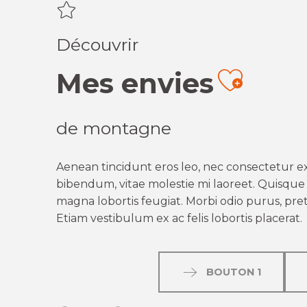
Découvrir
Mes envies
Ajout
de montagne
Aenean tincidunt eros leo, nec consectetur ex
bibendum, vitae molestie mi laoreet. Quisque q
magna lobortis feugiat. Morbi odio purus, preti
Etiam vestibulum ex ac felis lobortis placerat.
BOUTON 1