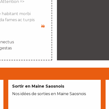
 Attention =>
e habitant morbi
da fames ac turpis
enectus
gestas
Sortir en Maine Saosnois
Nos idées de sorties en Maine Saosnois