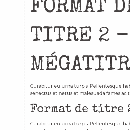
FORMAT D
TITRE 2 –
MÉGATIT
Curabitur eu urna turpis. Pellentesque hab
senectus et netus et malesuada fames ac t
Format de titre 
Curabitur eu urna turpis. Pellentesque hab