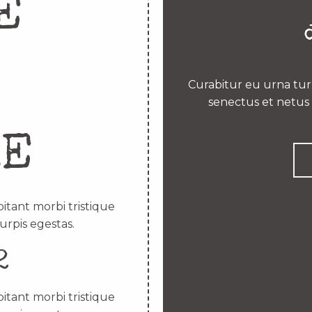
E
Curabitur eu urna turp
senectus et netus 
RE
itant morbi tristique
urpis egestas.
2
itant morbi tristique