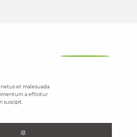
t netus et malesuada
dimentum a efficitur
 suscipit.