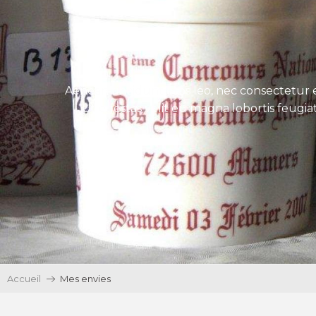
Aenean tincidunt eros leo, nec consectetur e
Ut egestas velit eu magna lobortis feugiat
Accueil
Mes envies