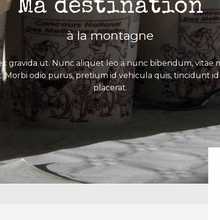
Ma destination
à la montagne
x gravida ut. Nunc aliquet leo a nunc bibendum, vitae mo
. Morbi odio purus, pretium id vehicula quis, tincidunt id 
placerat.