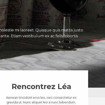
lestie mi laoreet. Quisque quis mattis justo.
ante. Etiam vestibulum ex ac felis lobortis
Rencontrez Léa
Aenean tincidunt eros leo, nec consectetur ex
gravida ut. Nunc aliquet leo a nunc bibendum,