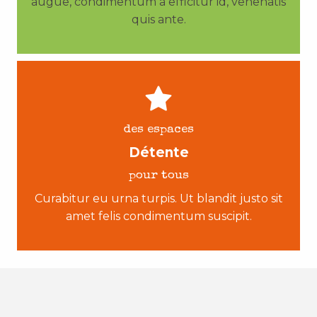
augue, condimentum a efficitur id, venenatis
quis ante.
des espaces
Détente
pour tous
Curabitur eu urna turpis. Ut blandit justo sit
amet felis condimentum suscipit.