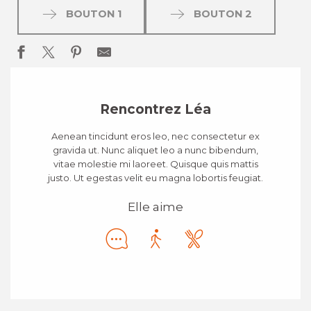
BOUTON 1
BOUTON 2
Rencontrez Léa
Aenean tincidunt eros leo, nec consectetur ex
gravida ut. Nunc aliquet leo a nunc bibendum,
vitae molestie mi laoreet. Quisque quis mattis
justo. Ut egestas velit eu magna lobortis feugiat.
Elle aime