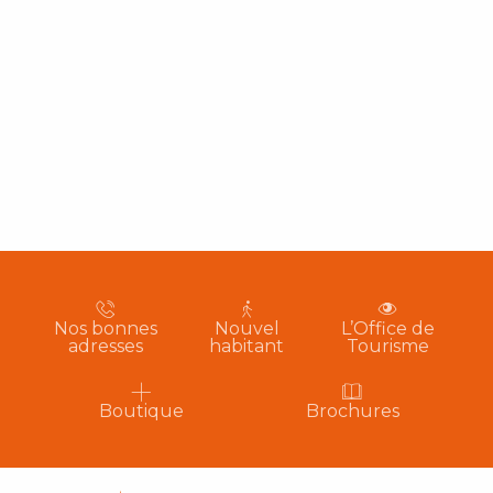
Nos bonnes
Nouvel
L’Office de
adresses
habitant
Tourisme
Boutique
Brochures