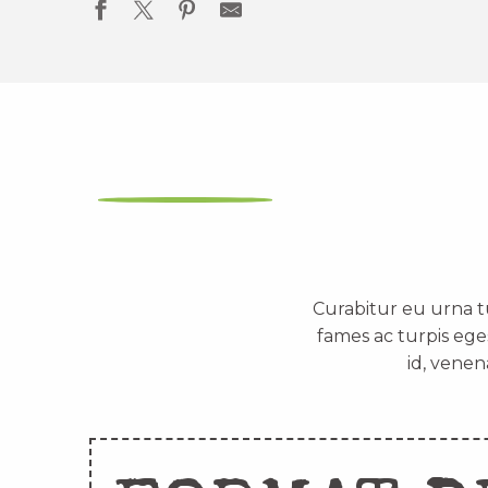
Curabitur eu urna t
fames ac turpis ege
id, venen