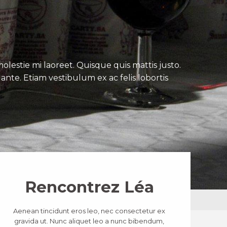
lestie mi laoreet. Quisque quis mattis justo.
ante. Etiam vestibulum ex ac felis lobortis
Rencontrez Léa
Aenean tincidunt eros leo, nec consectetur ex
gravida ut. Nunc aliquet leo a nunc bibendum,