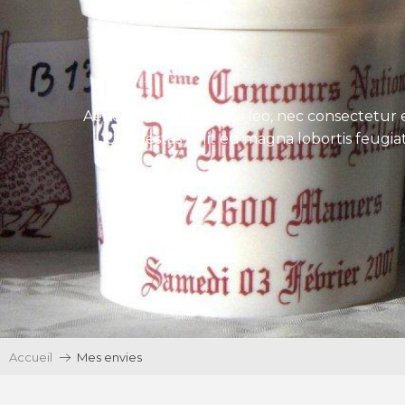
Aenean tincidunt eros leo, nec consectetur e
Ut egestas velit eu magna lobortis feugiat
Accueil
Mes envies