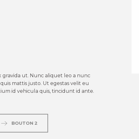
er aux favoris
 gravida ut. Nunc aliquet leo a nunc
uis mattis justo. Ut egestas velit eu
um id vehicula quis, tincidunt id ante.
BOUTON 2