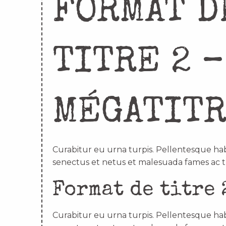
FORMAT D
TITRE 2 –
MÉGATIT
Curabitur eu urna turpis. Pellentesque hab
senectus et netus et malesuada fames ac t
Format de titre 
Curabitur eu urna turpis. Pellentesque hab