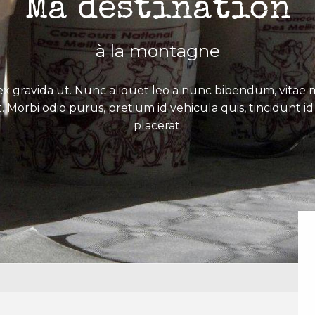
Ma destination
à la montagne
x gravida ut. Nunc aliquet leo a nunc bibendum, vitae mo
. Morbi odio purus, pretium id vehicula quis, tincidunt id 
placerat.