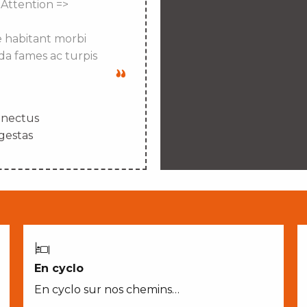
 Attention =>
e habitant morbi
da fames ac turpis
enectus
gestas
En cyclo
En cyclo sur nos chemins…