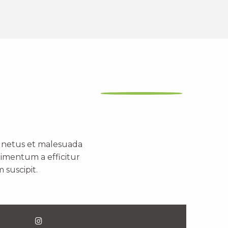
t netus et malesuada
dimentum a efficitur
 suscipit.