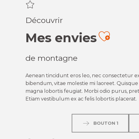
Découvrir
Mes envies
Ajout
de montagne
Aenean tincidunt eros leo, nec consectetur ex
bibendum, vitae molestie mi laoreet. Quisque q
magna lobortis feugiat. Morbi odio purus, preti
Etiam vestibulum ex ac felis lobortis placerat.
BOUTON 1