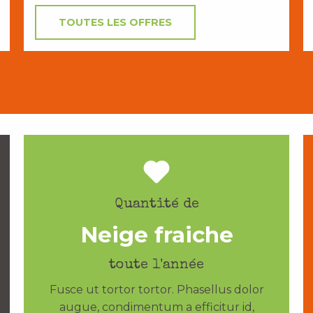
TOUTES LES OFFRES
Quantité de
Neige fraiche
toute l'année
Fusce ut tortor tortor. Phasellus dolor
augue, condimentum a efficitur id,