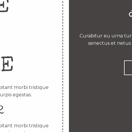
E
Curabitur eu urna turp
senectus et netus 
RE
itant morbi tristique
urpis egestas.
2
itant morbi tristique