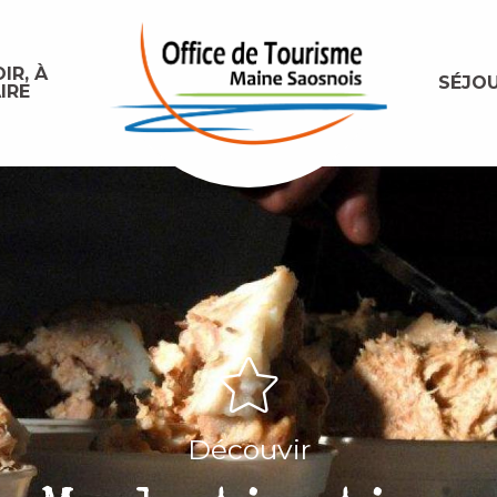
IR, À
SÉJO
IRE
Découvir