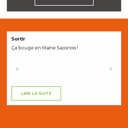
E
Sortir
Ça bouge en Maine Saosnois !
h
P
c
LIRE LA SUITE