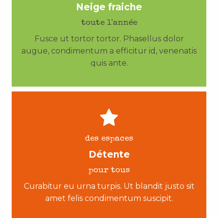
Neige fraiche
toute l'année
Fusce ut tortor tortor. Phasellus dolor
augue, condimentum a efficitur id, venenatis
quis ante.
des espaces
Détente
pour tous
Curabitur eu urna turpis. Ut blandit justo sit
amet felis condimentum suscipit.