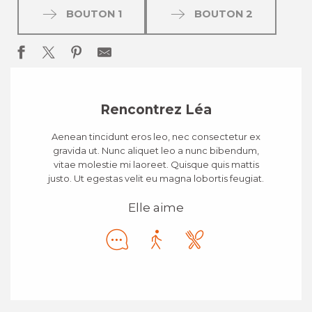
BOUTON 1
BOUTON 2
Rencontrez Léa
Aenean tincidunt eros leo, nec consectetur ex
gravida ut. Nunc aliquet leo a nunc bibendum,
vitae molestie mi laoreet. Quisque quis mattis
justo. Ut egestas velit eu magna lobortis feugiat.
Elle aime