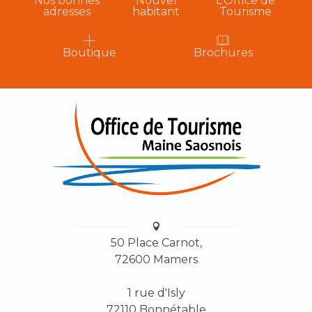
Nos bonnes
Nouvel
L’Office de
adresses
habitant
Tourisme
Boutique
Brochures
50 Place Carnot,
72600 Mamers
1 rue d'Isly
72110 Bonnétable