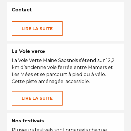
Contact
LIRE LA SUITE
PETITES VACANCES
La Voie verte
La Voie Verte Maine Saosnois s’étend sur 12,2
km d’ancienne voie ferrée entre Mamers et
Les Mées et se parcourt à pied ou à vélo.
Cette piste aménagée, accessible...
LIRE LA SUITE
EN TOUTES SAISONS
Nos festivals
Plusieurs festivals sont organisés chaque