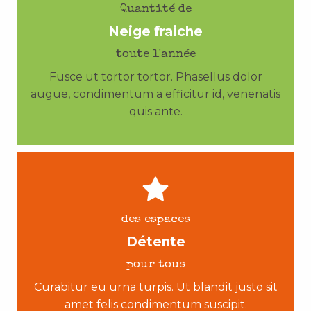
Quantité de
Neige fraiche
toute l'année
Fusce ut tortor tortor. Phasellus dolor
augue, condimentum a efficitur id, venenatis
quis ante.
des espaces
Détente
pour tous
Curabitur eu urna turpis. Ut blandit justo sit
amet felis condimentum suscipit.