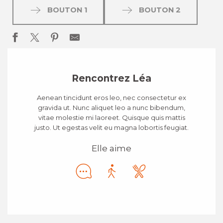
BOUTON 1
BOUTON 2
Rencontrez Léa
Aenean tincidunt eros leo, nec consectetur ex
gravida ut. Nunc aliquet leo a nunc bibendum,
vitae molestie mi laoreet. Quisque quis mattis
justo. Ut egestas velit eu magna lobortis feugiat.
Elle aime