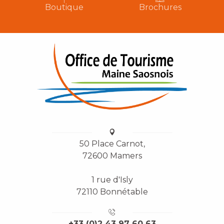
Boutique
Brochures
50 Place Carnot,
72600 Mamers
1 rue d'Isly
72110 Bonnétable
+33 (0)2 43 97 60 63