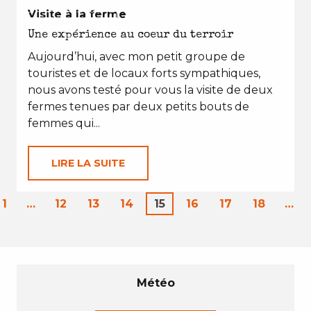
EN TOUTES SAISONS
Visite à la ferme
Une expérience au coeur du terroir
Aujourd’hui, avec mon petit groupe de
touristes et de locaux forts sympathiques,
nous avons testé pour vous la visite de deux
fermes tenues par deux petits bouts de
femmes qui...
LIRE LA SUITE
1
…
12
13
14
15
16
17
18
…
Météo