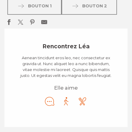
BOUTON 1
BOUTON 2
Rencontrez Léa
Aenean tincidunt eros leo, nec consectetur ex
gravida ut. Nunc aliquet leo a nunc bibendum,
vitae molestie mi laoreet. Quisque quis mattis
justo. Ut egestas velit eu magna lobortis feugiat.
Elle aime