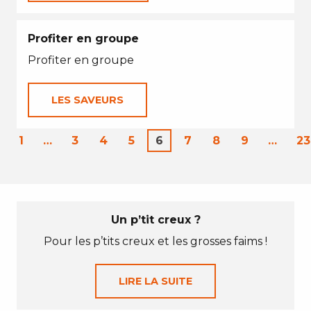
Profiter en groupe
Profiter en groupe
LES SAVEURS
1
…
3
4
5
6
7
8
9
…
23
Un p’tit creux ?
Pour les p’tits creux et les grosses faims !
LIRE LA SUITE