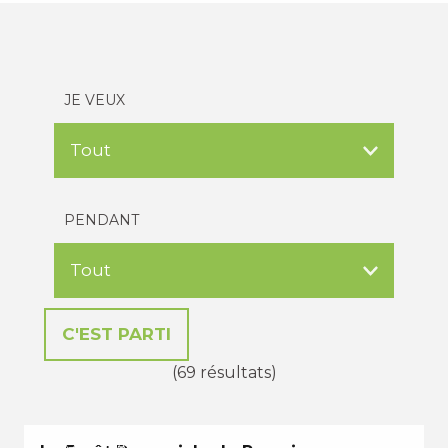
JE VEUX
PENDANT
(69 résultats)
EN TOUTES SAISONS