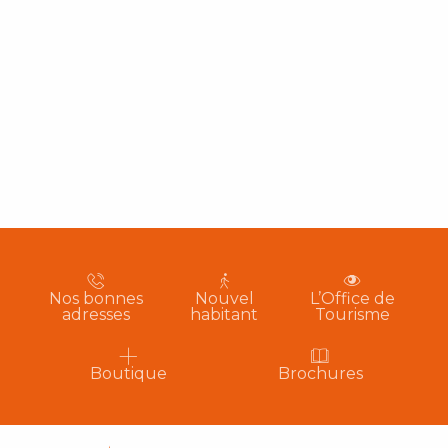
Nos bonnes
Nouvel
L’Office de
adresses
habitant
Tourisme
Boutique
Brochures