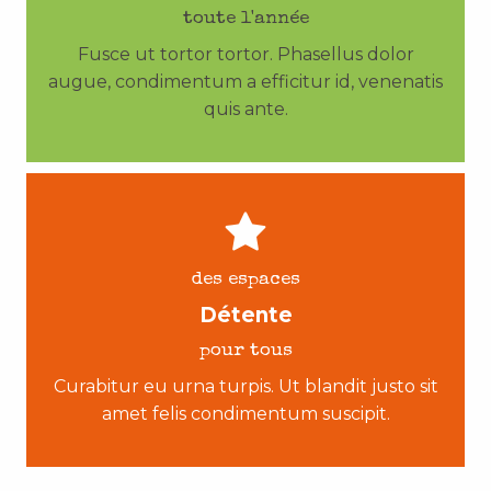
toute l'année
Fusce ut tortor tortor. Phasellus dolor
augue, condimentum a efficitur id, venenatis
quis ante.
des espaces
Détente
pour tous
Curabitur eu urna turpis. Ut blandit justo sit
amet felis condimentum suscipit.