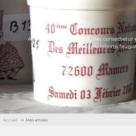
Aenean tincidunt eros leo, nec consectetur e
Ut egestas velit eu magna lobortis feugiat
Accueil
Mes envies