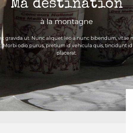
Ma destination
à la montagne
x gravida ut. Nunc aliquet leo a nunc bibendum, vitae mo
. Morbi odio purus, pretium id vehicula quis, tincidunt id 
placerat.