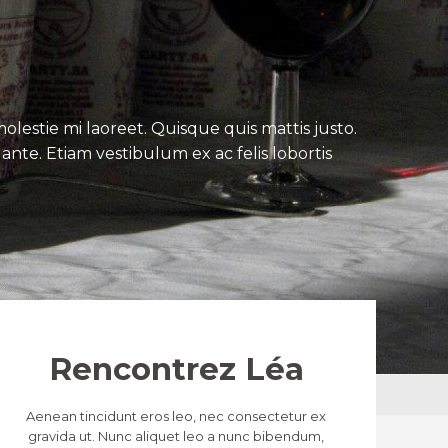
lestie mi laoreet. Quisque quis mattis justo.
ante. Etiam vestibulum ex ac felis lobortis
Rencontrez Léa
Aenean tincidunt eros leo, nec consectetur ex
gravida ut. Nunc aliquet leo a nunc bibendum,