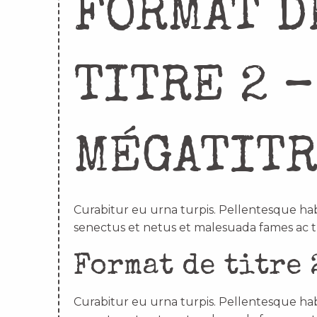
FORMAT D
TITRE 2 –
MÉGATIT
Curabitur eu urna turpis. Pellentesque hab
senectus et netus et malesuada fames ac t
Format de titre 
Curabitur eu urna turpis. Pellentesque hab