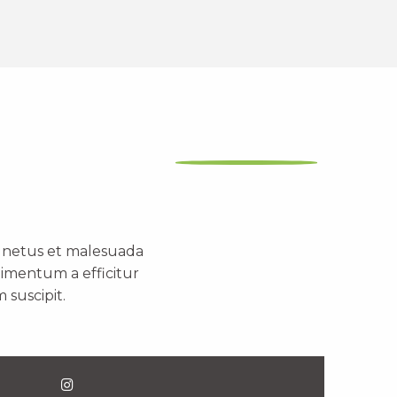
t netus et malesuada
dimentum a efficitur
 suscipit.