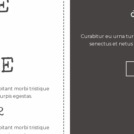
E
Curabitur eu urna turp
senectus et netus 
RE
itant morbi tristique
urpis egestas.
2
itant morbi tristique