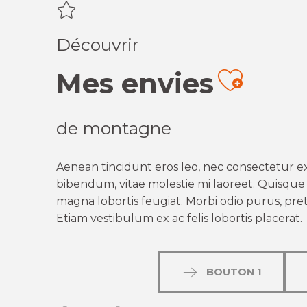
Découvrir
Mes envies
Ajout
de montagne
Aenean tincidunt eros leo, nec consectetur ex
bibendum, vitae molestie mi laoreet. Quisque q
magna lobortis feugiat. Morbi odio purus, preti
Etiam vestibulum ex ac felis lobortis placerat.
BOUTON 1