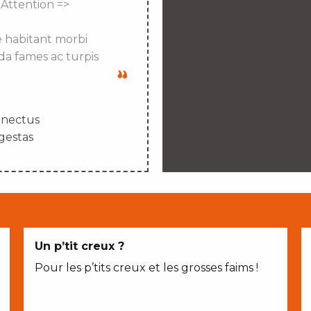
 Attention =>
e habitant morbi
da fames ac turpis
enectus
gestas
Un p’tit creux ?
Pour les p’tits creux et les grosses faims !