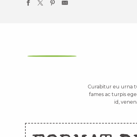
Curabitur eu urna t
fames ac turpis ege
id, venen