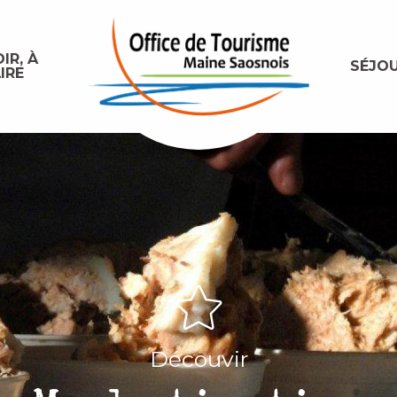
IR, À
SÉJO
IRE
Découvir