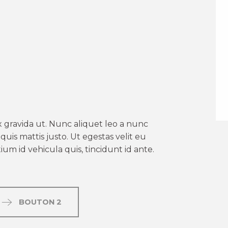
er aux favoris
 gravida ut. Nunc aliquet leo a nunc
uis mattis justo. Ut egestas velit eu
um id vehicula quis, tincidunt id ante.
BOUTON 2