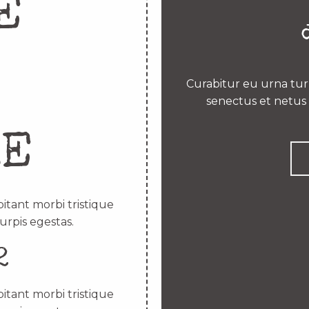
E
Curabitur eu urna turp
senectus et netus 
RE
itant morbi tristique
urpis egestas.
2
itant morbi tristique