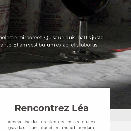
lestie mi laoreet. Quisque quis mattis justo.
ante. Etiam vestibulum ex ac felis lobortis
Rencontrez Léa
Aenean tincidunt eros leo, nec consectetur ex
gravida ut. Nunc aliquet leo a nunc bibendum,