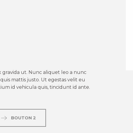
er aux favoris
 gravida ut. Nunc aliquet leo a nunc
uis mattis justo. Ut egestas velit eu
um id vehicula quis, tincidunt id ante.
BOUTON 2