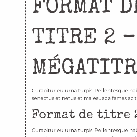
FORMAT D
TITRE 2 –
MÉGATIT
Curabitur eu urna turpis. Pellentesque hab
senectus et netus et malesuada fames ac t
Format de titre 
Curabitur eu urna turpis. Pellentesque hab