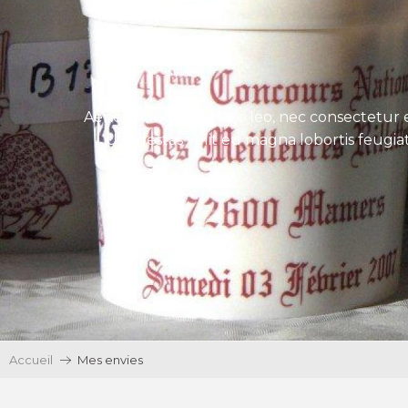
Aenean tincidunt eros leo, nec consectetur e
Ut egestas velit eu magna lobortis feugiat
Accueil
Mes envies