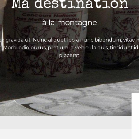
Ma destination
à la montagne
x gravida ut. Nunc aliquet leo a nunc bibendum, vitae mo
. Morbi odio purus, pretium id vehicula quis, tincidunt id 
placerat.