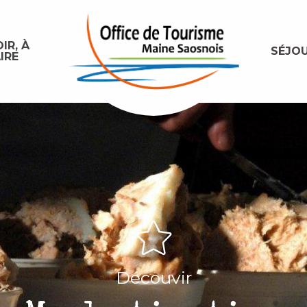
IR, À
SÉJO
IRE
Découvir