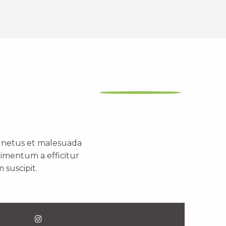
t netus et malesuada
dimentum a efficitur
 suscipit.