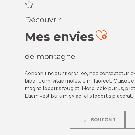
Découvrir
Mes envies
Ajout
de montagne
Aenean tincidunt eros leo, nec consectetur ex
bibendum, vitae molestie mi laoreet. Quisque q
magna lobortis feugiat. Morbi odio purus, preti
Etiam vestibulum ex ac felis lobortis placerat.
BOUTON 1