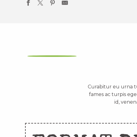
Curabitur eu urna t
fames ac turpis ege
id, venen