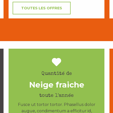
TOUTES LES OFFRES
Quantité de
Neige fraiche
toute l'année
Fusce ut tortor tortor. Phasellus dolor
augue, condimentum a efficitur id,