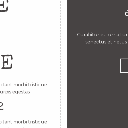
E
Curabitur eu urna turp
senectus et netus 
RE
itant morbi tristique
urpis egestas.
2
itant morbi tristique