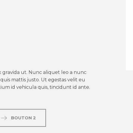
er aux favoris
 gravida ut. Nunc aliquet leo a nunc
uis mattis justo. Ut egestas velit eu
um id vehicula quis, tincidunt id ante.
BOUTON 2