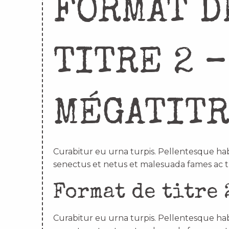
FORMAT D
TITRE 2 –
MÉGATIT
Curabitur eu urna turpis. Pellentesque hab
senectus et netus et malesuada fames ac t
Format de titre 
Curabitur eu urna turpis. Pellentesque hab