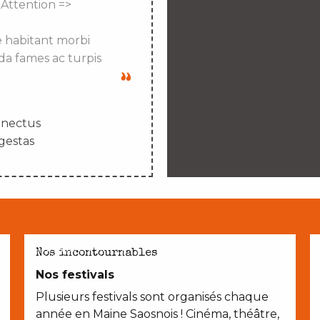
 Attention =>
e habitant morbi
da fames ac turpis
enectus
gestas
AVEC LES ENFANTS
Nos incontournables
Nos festivals
Plusieurs festivals sont organisés chaque
année en Maine Saosnois ! Cinéma, théâtre,