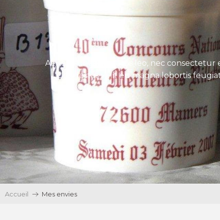
Aenean tincidunt eros leo, nec consectetur e
Ut egestas velit eu magna lobortis feugiat
Accueil
Mes envies