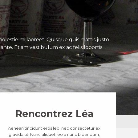
lestie mi laoreet. Quisque quis mattis justo.
ante. Etiam vestibulum ex ac felis lobortis
Rencontrez Léa
Aenean tincidunt eros leo, nec consectetur ex
gravida ut. Nunc aliquet leo a nunc bibendum,