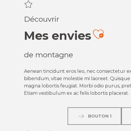
Découvrir
Mes envies
Ajout
de montagne
Aenean tincidunt eros leo, nec consectetur ex
bibendum, vitae molestie mi laoreet. Quisque q
magna lobortis feugiat. Morbi odio purus, preti
Etiam vestibulum ex ac felis lobortis placerat.
BOUTON 1