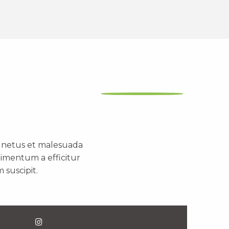
t netus et malesuada
dimentum a efficitur
 suscipit.