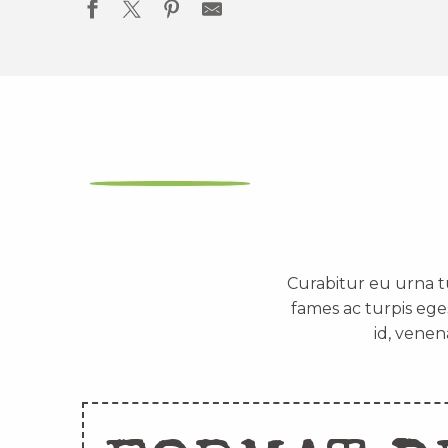
Curabitur eu urna t
fames ac turpis ege
id, venen