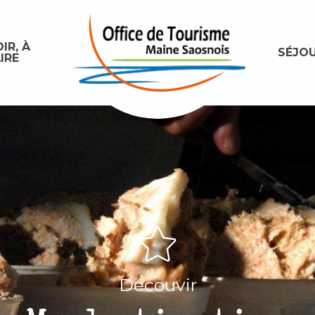
IR, À
SÉJO
IRE
Découvir