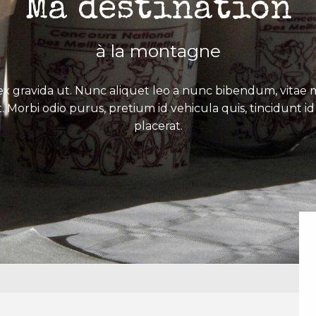
Ma destination
à la montagne
x gravida ut. Nunc aliquet leo a nunc bibendum, vitae mo
. Morbi odio purus, pretium id vehicula quis, tincidunt id 
placerat.