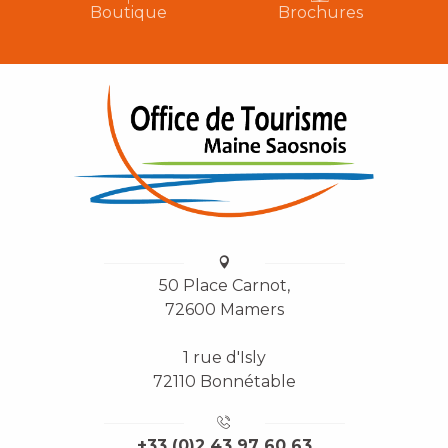
Boutique
Brochures
50 Place Carnot,
72600 Mamers
1 rue d'Isly
72110 Bonnétable
+33 (0)2 43 97 60 63