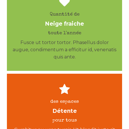
Quantité de
Neige fraiche
toute l'année
Fusce ut tortor tortor. Phasellus dolor
augue, condimentum a efficitur id, venenatis
quis ante.
des espaces
Détente
pour tous