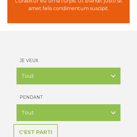
Curabitur eu urna turpis. Ut blandit justo sit
amet felis condimentum suscipit.
JE VEUX
PENDANT