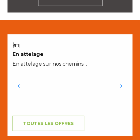
En attelage
L
En attelage sur nos chemins…
l
é
TOUTES LES OFFRES