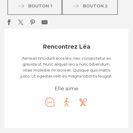
BOUTON 1
BOUTON 2
Rencontrez Léa
Aenean tincidunt eros leo, nec consectetur ex
gravida ut. Nunc aliquet leo a nunc bibendum,
vitae molestie mi laoreet. Quisque quis mattis
justo. Ut egestas velit eu magna lobortis feugiat.
Elle aime