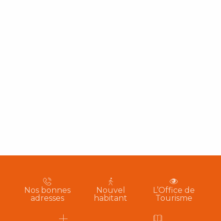
Nos bonnes
Nouvel
L’Office de
adresses
habitant
Tourisme