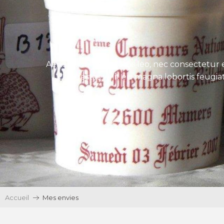
Aenean tincidunt eros leo, nec consectetur e
Ut egestas velit eu magna lobortis feugiat
Accueil
Mes envies