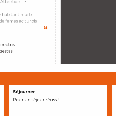
 Attention =>
e habitant morbi
da fames ac turpis
enectus
gestas
Séjourner
Pour un séjour réussi !