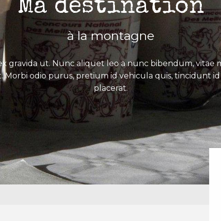
Ma destination
à la montagne
x gravida ut. Nunc aliquet leo a nunc bibendum, vitae mo
. Morbi odio purus, pretium id vehicula quis, tincidunt id 
placerat.