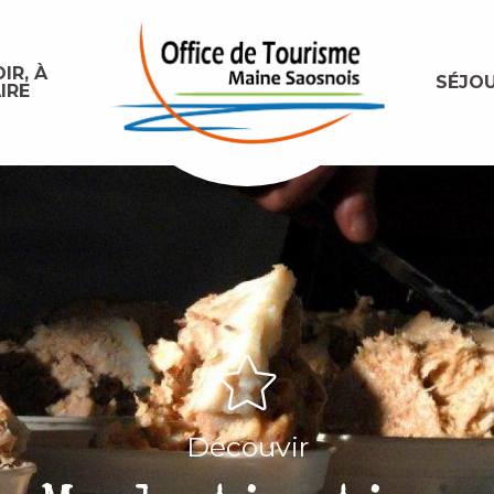
IR, À
SÉJO
IRE
Découvir