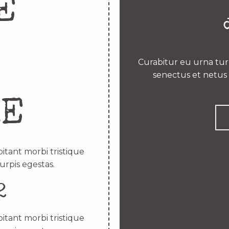
E
Curabitur eu urna turp
senectus et netus 
RE
itant morbi tristique
urpis egestas.
2
itant morbi tristique