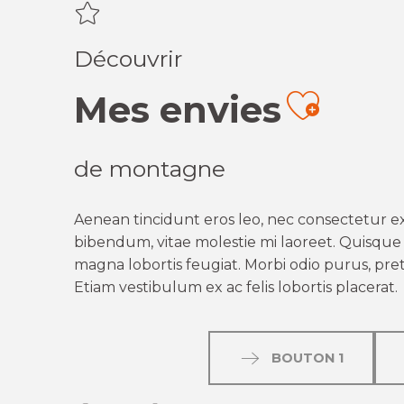
Découvrir
Mes envies
Ajout
de montagne
Aenean tincidunt eros leo, nec consectetur ex
bibendum, vitae molestie mi laoreet. Quisque q
magna lobortis feugiat. Morbi odio purus, preti
Etiam vestibulum ex ac felis lobortis placerat.
BOUTON 1