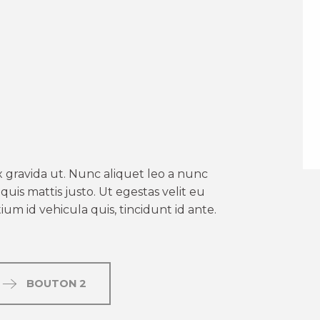
er aux favoris
 gravida ut. Nunc aliquet leo a nunc
uis mattis justo. Ut egestas velit eu
um id vehicula quis, tincidunt id ante.
BOUTON 2