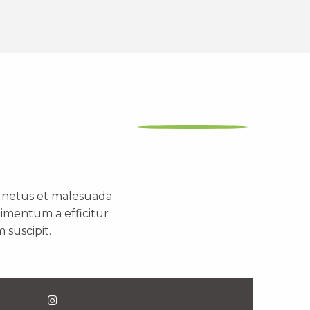
t netus et malesuada
dimentum a efficitur
 suscipit.