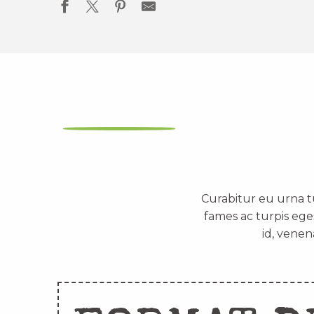
Curabitur eu urna t
fames ac turpis ege
id, venen