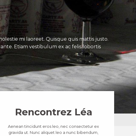
lestie mi laoreet. Quisque quis mattis justo.
ante. Etiam vestibulum ex ac felis lobortis
Rencontrez Léa
Aenean tincidunt eros leo, nec consectetur ex
gravida ut. Nunc aliquet leo a nunc bibendum,