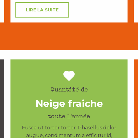
LIRE LA SUITE
Quantité de
Neige fraiche
toute l'année
Fusce ut tortor tortor. Phasellus dolor
augue, condimentum a efficitur id,