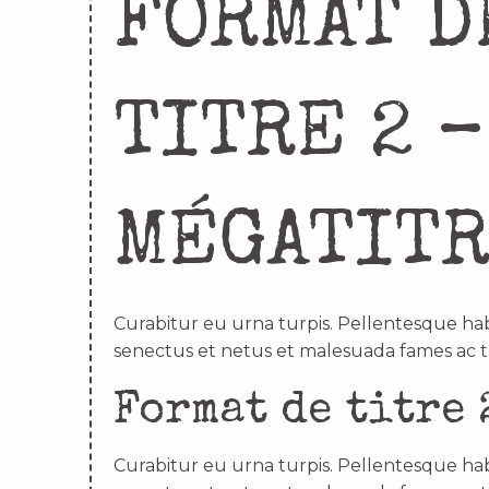
FORMAT D
TITRE 2 –
MÉGATIT
Curabitur eu urna turpis. Pellentesque hab
senectus et netus et malesuada fames ac t
Format de titre 
Curabitur eu urna turpis. Pellentesque hab