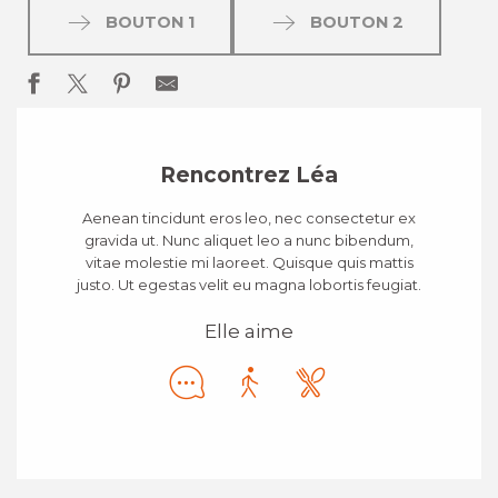
BOUTON 1
BOUTON 2
Rencontrez Léa
Aenean tincidunt eros leo, nec consectetur ex
gravida ut. Nunc aliquet leo a nunc bibendum,
vitae molestie mi laoreet. Quisque quis mattis
justo. Ut egestas velit eu magna lobortis feugiat.
Elle aime