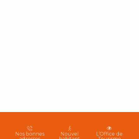
Nos bonnes
Nouvel
L’Office de
adresses
habitant
Tourisme