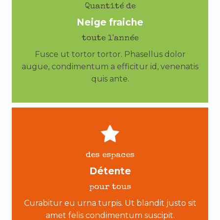
Quantité de
Neige fraiche
toute l'année
Fusce ut tortor tortor. Phasellus dolor
augue, condimentum a efficitur id, venenatis
quis ante.
des espaces
Détente
pour tous
Curabitur eu urna turpis. Ut blandit justo sit
amet felis condimentum suscipit.