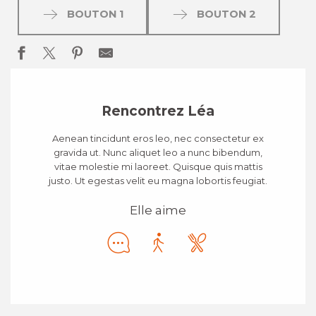
BOUTON 1
BOUTON 2
Rencontrez Léa
Aenean tincidunt eros leo, nec consectetur ex
gravida ut. Nunc aliquet leo a nunc bibendum,
vitae molestie mi laoreet. Quisque quis mattis
justo. Ut egestas velit eu magna lobortis feugiat.
Elle aime