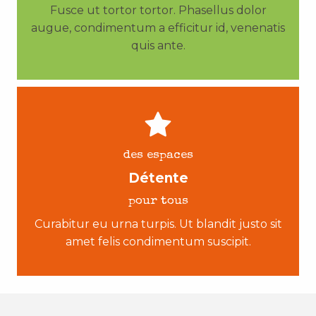
Fusce ut tortor tortor. Phasellus dolor
augue, condimentum a efficitur id, venenatis
quis ante.
des espaces
Détente
pour tous
Curabitur eu urna turpis. Ut blandit justo sit
amet felis condimentum suscipit.