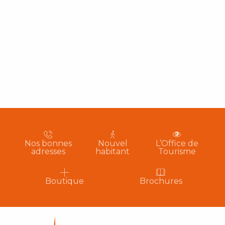
Nos bonnes
Nouvel
L’Office de
adresses
habitant
Tourisme
Boutique
Brochures