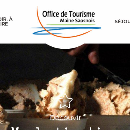
IR, À
SÉJO
IRE
Découvir