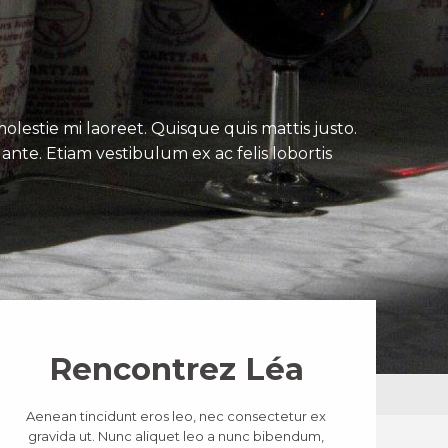
lestie mi laoreet. Quisque quis mattis justo.
ante. Etiam vestibulum ex ac felis lobortis
Rencontrez Léa
Aenean tincidunt eros leo, nec consectetur ex
gravida ut. Nunc aliquet leo a nunc bibendum,