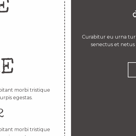
E
Curabitur eu urna turp
senectus et netus 
RE
itant morbi tristique
urpis egestas.
2
itant morbi tristique