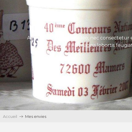
Aenean tincidunt eros leo, nec consectetur e
Ut egestas velit eu magna lobortis feugiat
Accueil
Mes envies