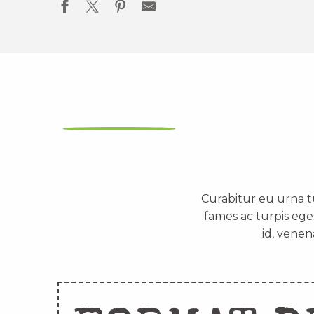
Curabitur eu urna t
fames ac turpis ege
id, venen