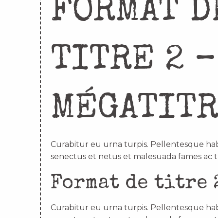
FORMAT D
TITRE 2 –
MÉGATIT
Curabitur eu urna turpis. Pellentesque hab
senectus et netus et malesuada fames ac t
Format de titre 
Curabitur eu urna turpis. Pellentesque hab