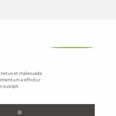
t netus et malesuada
dimentum a efficitur
 suscipit.