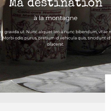
Ma destination
à la montagne
x gravida ut. Nunc aliquet leo a nunc bibendum, vitae mo
. Morbi odio purus, pretium id vehicula quis, tincidunt id 
placerat.