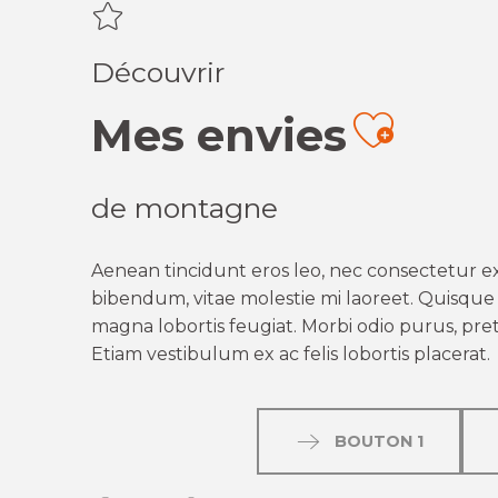
Découvrir
Mes envies
Ajout
de montagne
Aenean tincidunt eros leo, nec consectetur ex
bibendum, vitae molestie mi laoreet. Quisque q
magna lobortis feugiat. Morbi odio purus, preti
Etiam vestibulum ex ac felis lobortis placerat.
BOUTON 1