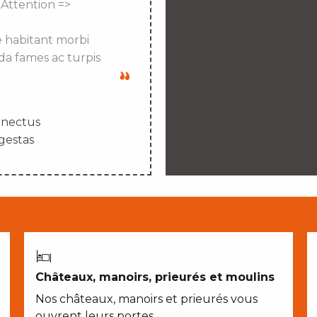
 Attention =>
e habitant morbi
da fames ac turpis
enectus
gestas
Châteaux, manoirs, prieurés et moulins
Nos châteaux, manoirs et prieurés vous
ouvrent leurs portes…