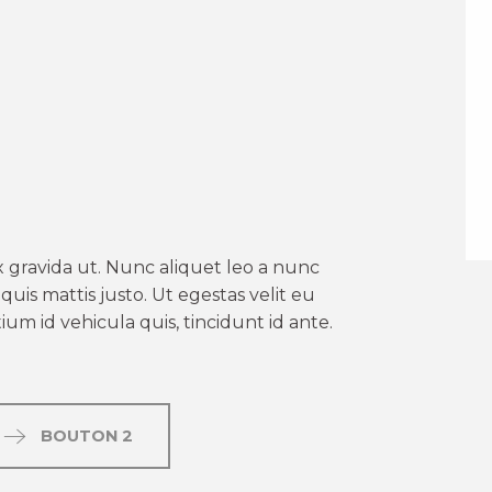
er aux favoris
 gravida ut. Nunc aliquet leo a nunc
uis mattis justo. Ut egestas velit eu
um id vehicula quis, tincidunt id ante.
BOUTON 2