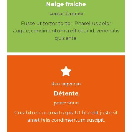
Neige fraiche
toute l'année
Fusce ut tortor tortor. Phasellus dolor
augue, condimentum a efficitur id, venenatis
quis ante.
des espaces
Détente
pour tous
Curabitur eu urna turpis. Ut blandit justo sit
amet felis condimentum suscipit.