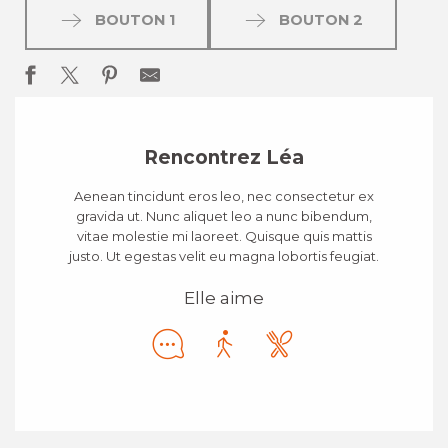
BOUTON 1
BOUTON 2
Rencontrez Léa
Aenean tincidunt eros leo, nec consectetur ex
gravida ut. Nunc aliquet leo a nunc bibendum,
vitae molestie mi laoreet. Quisque quis mattis
justo. Ut egestas velit eu magna lobortis feugiat.
Elle aime