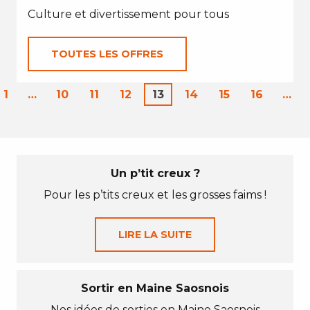
Culture et divertissement pour tous
TOUTES LES OFFRES
1
…
10
11
12
13
14
15
16
…
Un p’tit creux ?
Pour les p’tits creux et les grosses faims !
LIRE LA SUITE
Sortir en Maine Saosnois
Nos idées de sorties en Maine Saosnois