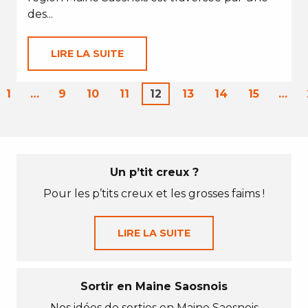
des...
LIRE LA SUITE
1
…
9
10
11
12
13
14
15
…
Un p’tit creux ?
Pour les p’tits creux et les grosses faims !
LIRE LA SUITE
Sortir en Maine Saosnois
Nos idées de sorties en Maine Saosnois