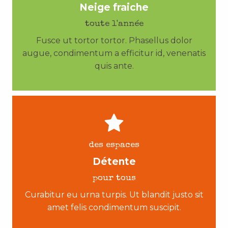
Neige fraiche
toute l'année
Fusce ut tortor tortor. Phasellus dolor
augue, condimentum a efficitur id, venenatis
quis ante.
des espaces
Détente
pour tous
Curabitur eu urna turpis. Ut blandit justo sit
amet felis condimentum suscipit.