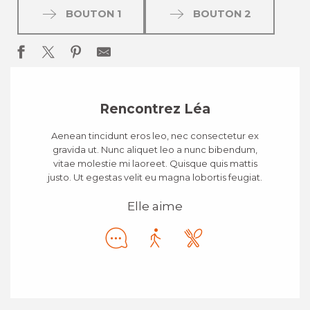
BOUTON 1
BOUTON 2
Rencontrez Léa
Aenean tincidunt eros leo, nec consectetur ex
gravida ut. Nunc aliquet leo a nunc bibendum,
vitae molestie mi laoreet. Quisque quis mattis
justo. Ut egestas velit eu magna lobortis feugiat.
Elle aime