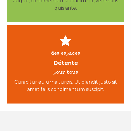
augue, condimentum a efficitur id, venenatis
quis ante.
des espaces
Détente
pour tous
Curabitur eu urna turpis. Ut blandit justo sit
amet felis condimentum suscipit.