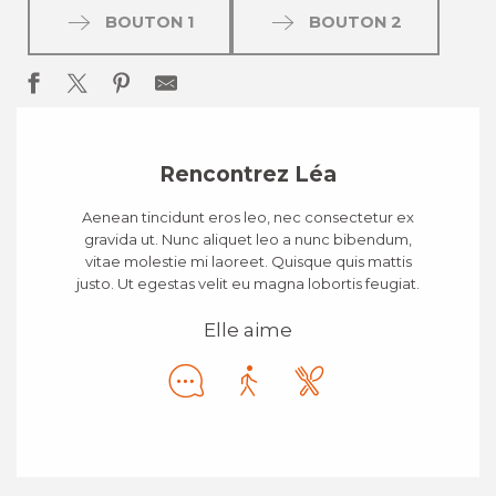
BOUTON 1
BOUTON 2
Rencontrez Léa
Aenean tincidunt eros leo, nec consectetur ex
gravida ut. Nunc aliquet leo a nunc bibendum,
vitae molestie mi laoreet. Quisque quis mattis
justo. Ut egestas velit eu magna lobortis feugiat.
Elle aime