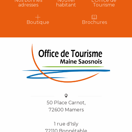
Nos bonnes
Nouvel
L’Office de
adresses
habitant
Tourisme
Boutique
Brochures
50 Place Carnot,
72600 Mamers
1 rue d'Isly
72110 Bonnétable