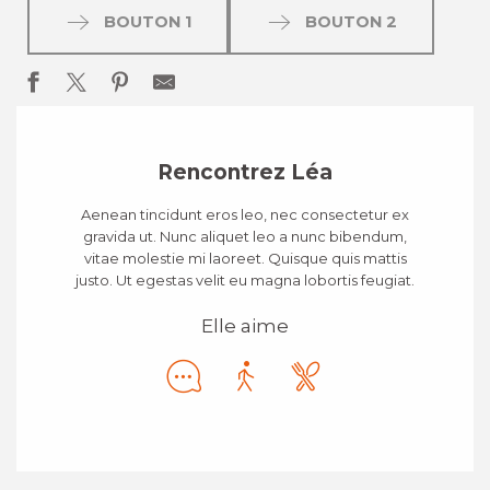
BOUTON 1
BOUTON 2
Rencontrez Léa
Aenean tincidunt eros leo, nec consectetur ex
gravida ut. Nunc aliquet leo a nunc bibendum,
vitae molestie mi laoreet. Quisque quis mattis
justo. Ut egestas velit eu magna lobortis feugiat.
Elle aime