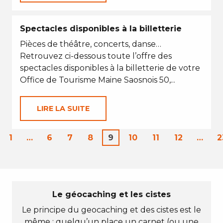
Spectacles disponibles à la billetterie
Pièces de théâtre, concerts, danse…
Retrouvez ci-dessous toute l’offre des
spectacles disponibles à la billetterie de votre
Office de Tourisme Maine Saosnois 50,...
LIRE LA SUITE
1
…
6
7
8
9
10
11
12
…
2
Le géocaching et les cistes
Le principe du geocaching et des cistes est le
même : quelqu’un place un carnet (ou une