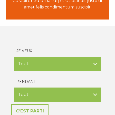
Curabitur eu urna turpis. Ut blandit justo sit
amet felis condimentum suscipit.
JE VEUX
PENDANT