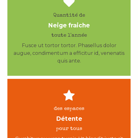
Quantité de
Neige fraiche
toute l'année
Fusce ut tortor tortor. Phasellus dolor
augue, condimentum a efficitur id, venenatis
quis ante.
des espaces
Détente
pour tous