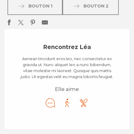
BOUTON 1
BOUTON 2
Rencontrez Léa
Aenean tincidunt eros leo, nec consectetur ex
gravida ut. Nunc aliquet leo a nunc bibendum,
vitae molestie mi laoreet. Quisque quis mattis
justo. Ut egestas velit eu magna lobortis feugiat.
Elle aime