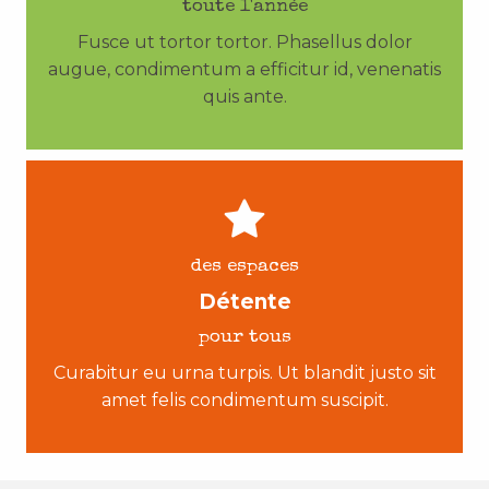
toute l'année
Fusce ut tortor tortor. Phasellus dolor
augue, condimentum a efficitur id, venenatis
quis ante.
des espaces
Détente
pour tous
Curabitur eu urna turpis. Ut blandit justo sit
amet felis condimentum suscipit.