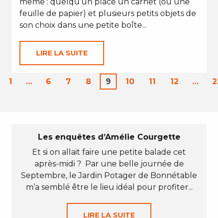
même : quelqu’un place un carnet (ou une
feuille de papier) et plusieurs petits objets de
son choix dans une petite boîte...
LIRE LA SUITE
1
…
6
7
8
9
10
11
12
…
2
Les enquêtes d’Amélie Courgette
Et si on allait faire une petite balade cet
après-midi ? Par une belle journée de
Septembre, le Jardin Potager de Bonnétable
m’a semblé être le lieu idéal pour profiter...
LIRE LA SUITE