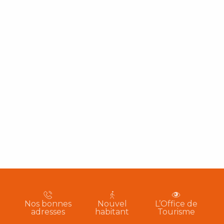
Nos bonnes
Nouvel
L’Office de
adresses
habitant
Tourisme