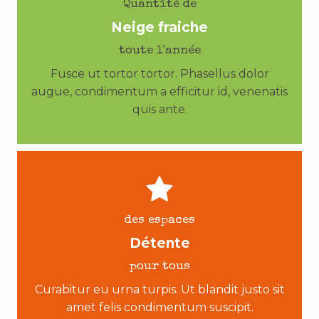
Quantité de
Neige fraiche
toute l'année
Fusce ut tortor tortor. Phasellus dolor
augue, condimentum a efficitur id, venenatis
quis ante.
des espaces
Détente
pour tous
Curabitur eu urna turpis. Ut blandit justo sit
amet felis condimentum suscipit.