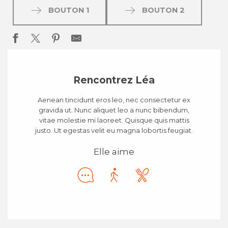
BOUTON 1
BOUTON 2
Rencontrez Léa
Aenean tincidunt eros leo, nec consectetur ex
gravida ut. Nunc aliquet leo a nunc bibendum,
vitae molestie mi laoreet. Quisque quis mattis
justo. Ut egestas velit eu magna lobortis feugiat.
Elle aime