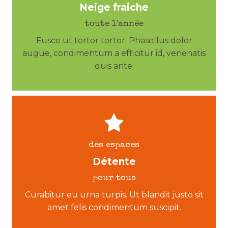
Neige fraiche
toute l'année
Fusce ut tortor tortor. Phasellus dolor
augue, condimentum a efficitur id, venenatis
quis ante.
des espaces
Détente
pour tous
Curabitur eu urna turpis. Ut blandit justo sit
amet felis condimentum suscipit.