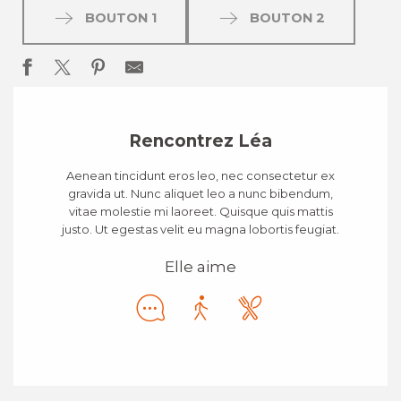
BOUTON 1
BOUTON 2
Rencontrez Léa
Aenean tincidunt eros leo, nec consectetur ex
gravida ut. Nunc aliquet leo a nunc bibendum,
vitae molestie mi laoreet. Quisque quis mattis
justo. Ut egestas velit eu magna lobortis feugiat.
Elle aime