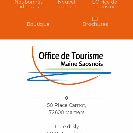
Nos bonnes
Nouvel
L’Office de
adresses
habitant
Tourisme
Boutique
Brochures
50 Place Carnot,
72600 Mamers
1 rue d'Isly