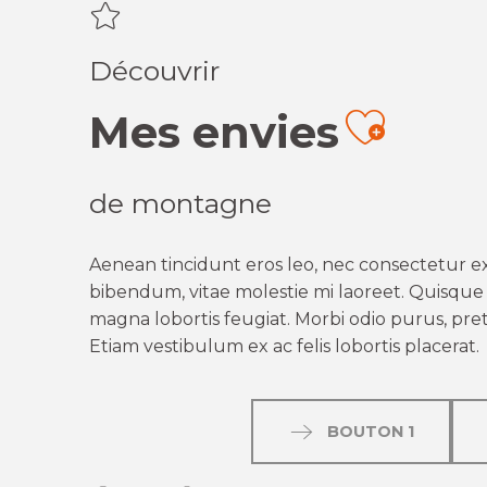
Découvrir
Mes envies
Ajout
de montagne
Aenean tincidunt eros leo, nec consectetur ex
bibendum, vitae molestie mi laoreet. Quisque q
magna lobortis feugiat. Morbi odio purus, preti
Etiam vestibulum ex ac felis lobortis placerat.
BOUTON 1