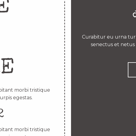
E
Curabitur eu urna turp
senectus et netus 
RE
itant morbi tristique
urpis egestas.
2
itant morbi tristique