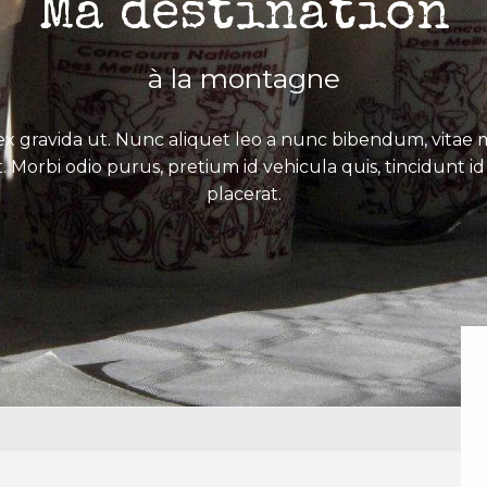
Ma destination
à la montagne
x gravida ut. Nunc aliquet leo a nunc bibendum, vitae mo
. Morbi odio purus, pretium id vehicula quis, tincidunt id 
placerat.