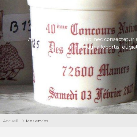
Aenean tincidunt eros leo, nec consectetur e
Ut egestas velit eu magna lobortis feugiat
Accueil
Mes envies