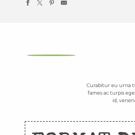
Curabitur eu urna t
fames ac turpis ege
id, venen