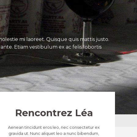
lestie mi laoreet. Quisque quis mattis justo.
ante. Etiam vestibulum ex ac felis lobortis
Rencontrez Léa
Aenean tincidunt eros leo, nec consectetur ex
gravida ut. Nunc aliquet leo a nunc bibendum,