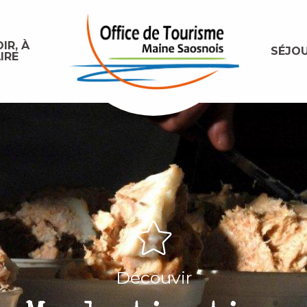
IR, À
SÉJO
IRE
Découvir