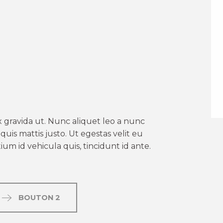
er aux favoris
 gravida ut. Nunc aliquet leo a nunc
uis mattis justo. Ut egestas velit eu
um id vehicula quis, tincidunt id ante.
BOUTON 2