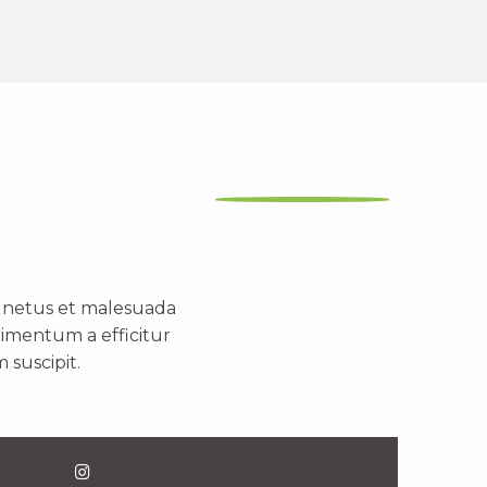
t netus et malesuada
dimentum a efficitur
 suscipit.