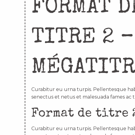
FORMAT D
TITRE 2 –
MÉGATIT
Curabitur eu urna turpis. Pellentesque hab
senectus et netus et malesuada fames ac t
Format de titre 
Curabitur eu urna turpis. Pellentesque hab