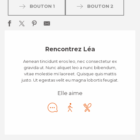
BOUTON 1
BOUTON 2
Rencontrez Léa
Aenean tincidunt eros leo, nec consectetur ex
gravida ut. Nunc aliquet leo a nunc bibendum,
vitae molestie mi laoreet. Quisque quis mattis
justo. Ut egestas velit eu magna lobortis feugiat.
Elle aime