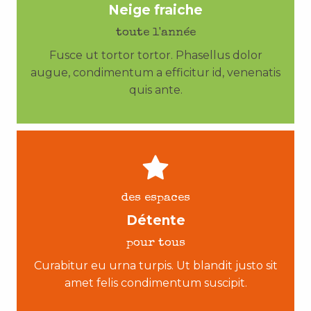
Neige fraiche
toute l'année
Fusce ut tortor tortor. Phasellus dolor
augue, condimentum a efficitur id, venenatis
quis ante.
des espaces
Détente
pour tous
Curabitur eu urna turpis. Ut blandit justo sit
amet felis condimentum suscipit.