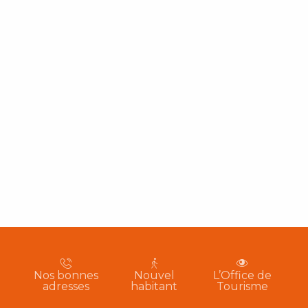
Nos bonnes
Nouvel
L’Office de
adresses
habitant
Tourisme