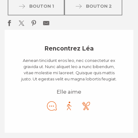
BOUTON 1
BOUTON 2
Rencontrez Léa
Aenean tincidunt eros leo, nec consectetur ex
gravida ut. Nunc aliquet leo a nunc bibendum,
vitae molestie mi laoreet. Quisque quis mattis
justo. Ut egestas velit eu magna lobortis feugiat.
Elle aime