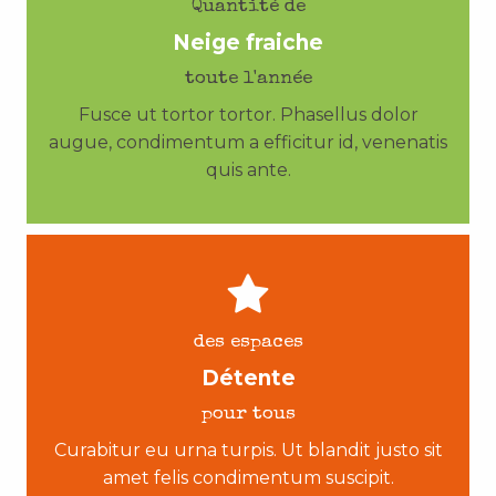
Quantité de
Neige fraiche
toute l'année
Fusce ut tortor tortor. Phasellus dolor
augue, condimentum a efficitur id, venenatis
quis ante.
des espaces
Détente
pour tous
Curabitur eu urna turpis. Ut blandit justo sit
amet felis condimentum suscipit.