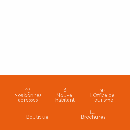
Nos bonnes
Nouvel
L’Office de
adresses
habitant
Tourisme
Boutique
Brochures