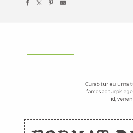
Curabitur eu urna t
fames ac turpis ege
id, venen