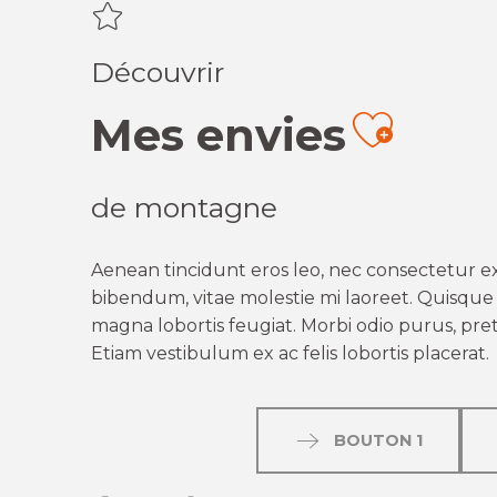
Découvrir
Mes envies
Ajout
de montagne
Aenean tincidunt eros leo, nec consectetur ex
bibendum, vitae molestie mi laoreet. Quisque q
magna lobortis feugiat. Morbi odio purus, preti
Etiam vestibulum ex ac felis lobortis placerat.
BOUTON 1