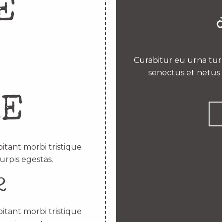
E
Curabitur eu urna turp
senectus et netus 
RE
itant morbi tristique
urpis egestas.
2
itant morbi tristique