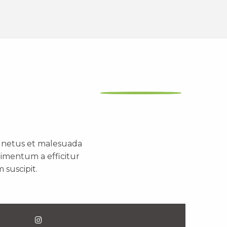
t netus et malesuada
dimentum a efficitur
 suscipit.