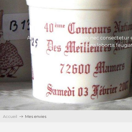
Aenean tincidunt eros leo, nec consectetur e
Ut egestas velit eu magna lobortis feugiat
Accueil
Mes envies