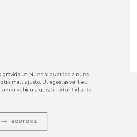
er aux favoris
 gravida ut. Nunc aliquet leo a nunc
uis mattis justo. Ut egestas velit eu
um id vehicula quis, tincidunt id ante.
BOUTON 2