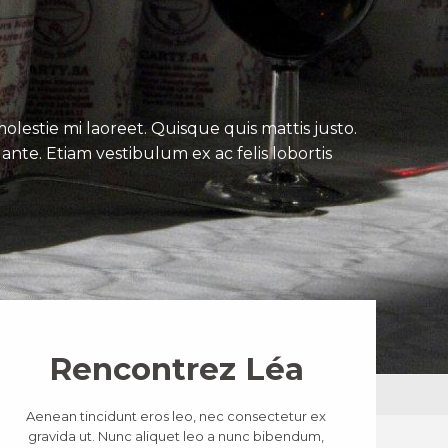
lestie mi laoreet. Quisque quis mattis justo.
ante. Etiam vestibulum ex ac felis lobortis
Rencontrez Léa
Aenean tincidunt eros leo, nec consectetur ex
gravida ut. Nunc aliquet leo a nunc bibendum,