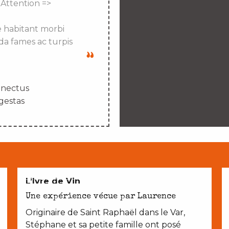
 Attention =>
e habitant morbi
da fames ac turpis
enectus
gestas
CROQUER NOTRE TERROIR
L’Ivre de Vin
Une expérience vécue par Laurence
Originaire de Saint Raphaël dans le Var,
Stéphane et sa petite famille ont posé