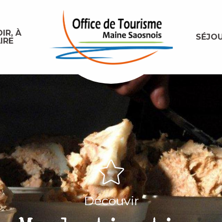
IR, À
SÉJO
IRE
Découvir