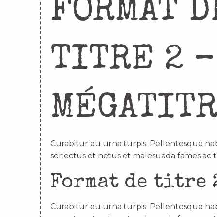
FORMAT D
TITRE 2 –
MÉGATIT
Curabitur eu urna turpis. Pellentesque hab
senectus et netus et malesuada fames ac t
Format de titre 
Curabitur eu urna turpis. Pellentesque hab