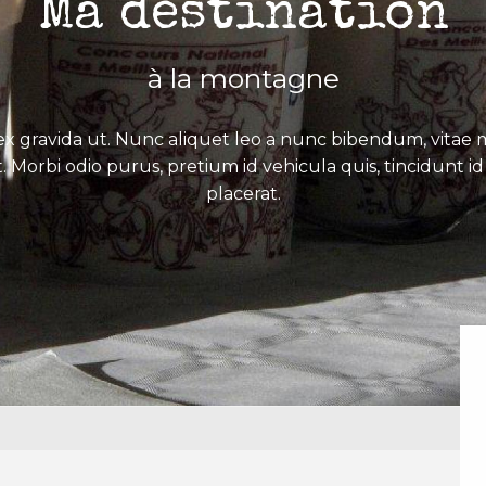
Ma destination
à la montagne
x gravida ut. Nunc aliquet leo a nunc bibendum, vitae mo
. Morbi odio purus, pretium id vehicula quis, tincidunt id 
placerat.