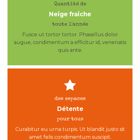
Quantité de
Neige fraiche
toute l'année
Fusce ut tortor tortor. Phasellus dolor
augue, condimentum a efficitur id, venenatis
quis ante.
des espaces
Détente
pour tous
Curabitur eu urna turpis. Ut blandit justo sit
amet felis condimentum suscipit.