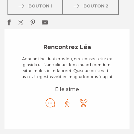
BOUTON 1
BOUTON 2
Rencontrez Léa
Aenean tincidunt eros leo, nec consectetur ex
gravida ut. Nunc aliquet leo a nunc bibendum,
vitae molestie mi laoreet. Quisque quis mattis
justo. Ut egestas velit eu magna lobortis feugiat.
Elle aime