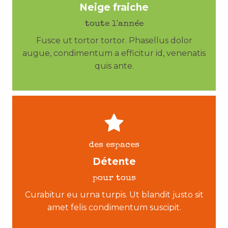
Neige fraiche
toute l'année
Fusce ut tortor tortor. Phasellus dolor
augue, condimentum a efficitur id, venenatis
quis ante.
des espaces
Détente
pour tous
Curabitur eu urna turpis. Ut blandit justo sit
amet felis condimentum suscipit.