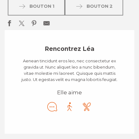
BOUTON 1
BOUTON 2
Rencontrez Léa
Aenean tincidunt eros leo, nec consectetur ex
gravida ut. Nunc aliquet leo a nunc bibendum,
vitae molestie mi laoreet. Quisque quis mattis
justo. Ut egestas velit eu magna lobortis feugiat.
Elle aime