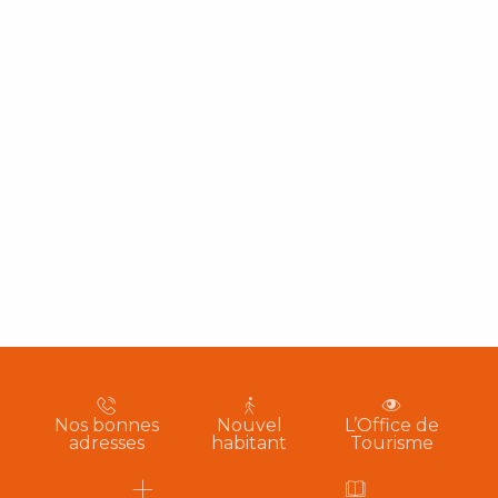
Nos bonnes
Nouvel
L’Office de
adresses
habitant
Tourisme