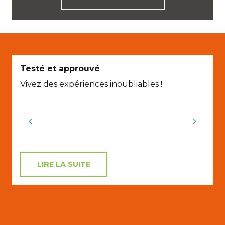
A
Testé et approuvé
Vivez des expériences inoubliables !
p
d
e
LIRE LA SUITE