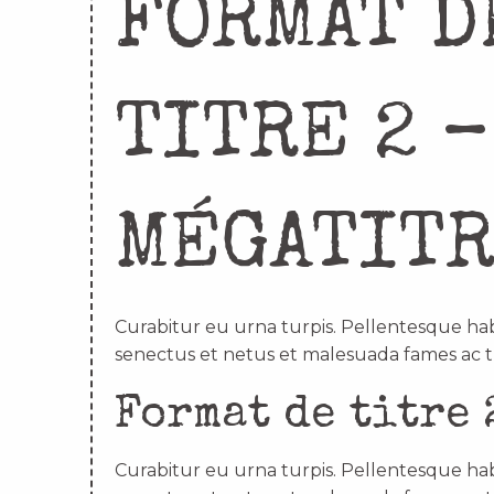
FORMAT D
TITRE 2 –
MÉGATIT
Curabitur eu urna turpis. Pellentesque hab
senectus et netus et malesuada fames ac t
Format de titre 
Curabitur eu urna turpis. Pellentesque hab