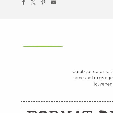
Curabitur eu urna t
fames ac turpis ege
id, venen