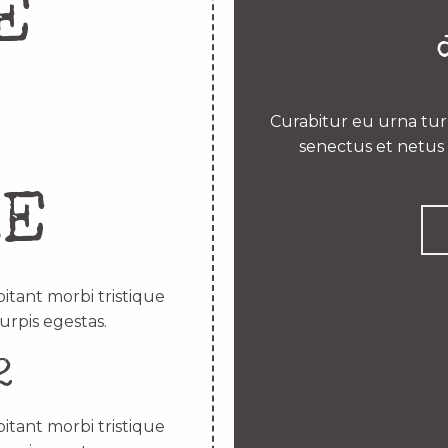
E
Curabitur eu urna turp
senectus et netus 
RE
itant morbi tristique
urpis egestas.
2
itant morbi tristique