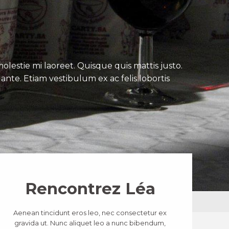
lestie mi laoreet. Quisque quis mattis justo.
ante. Etiam vestibulum ex ac felis lobortis
Rencontrez Léa
Aenean tincidunt eros leo, nec consectetur ex
gravida ut. Nunc aliquet leo a nunc bibendum,