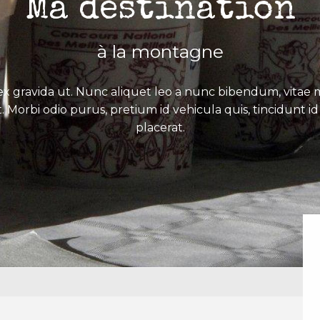
Ma destination
à la montagne
x gravida ut. Nunc aliquet leo a nunc bibendum, vitae mo
. Morbi odio purus, pretium id vehicula quis, tincidunt id 
placerat.