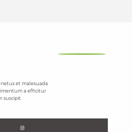
t netus et malesuada
dimentum a efficitur
 suscipit.