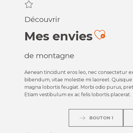
Découvrir
Mes envies
Ajout
de montagne
Aenean tincidunt eros leo, nec consectetur ex
bibendum, vitae molestie mi laoreet. Quisque q
magna lobortis feugiat. Morbi odio purus, preti
Etiam vestibulum ex ac felis lobortis placerat.
BOUTON 1