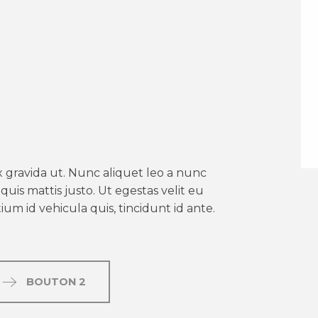
er aux favoris
 gravida ut. Nunc aliquet leo a nunc
uis mattis justo. Ut egestas velit eu
um id vehicula quis, tincidunt id ante.
BOUTON 2