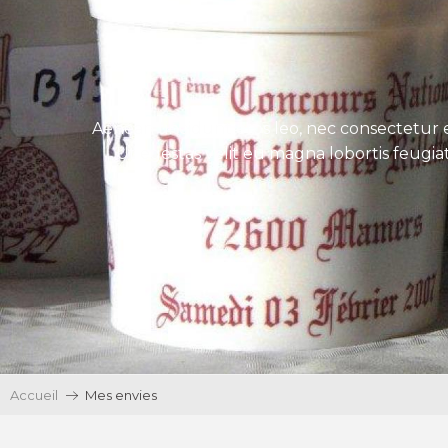
Aenean tincidunt eros leo, nec consectetur e
Ut egestas velit eu magna lobortis feugiat
Accueil
Mes envies