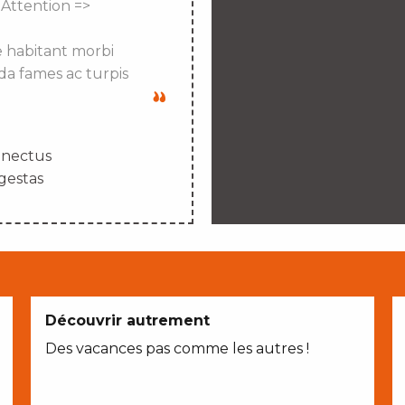
 Attention =>
e habitant morbi
da fames ac turpis
enectus
gestas
Découvrir autrement
Des vacances pas comme les autres !