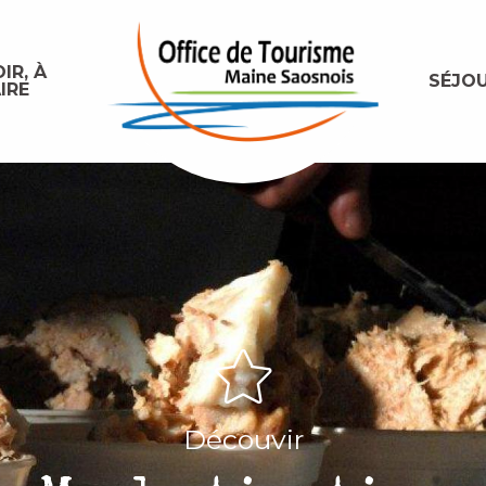
IR, À
SÉJO
IRE
Découvir