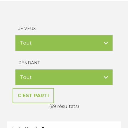
JE VEUX
PENDANT
(69 résultats)
VACANCES D'ÉTÉ