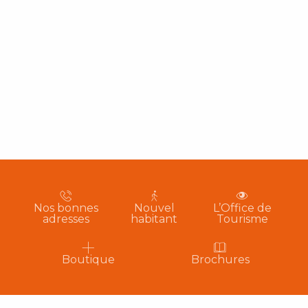
Nos bonnes
Nouvel
L’Office de
adresses
habitant
Tourisme
Boutique
Brochures