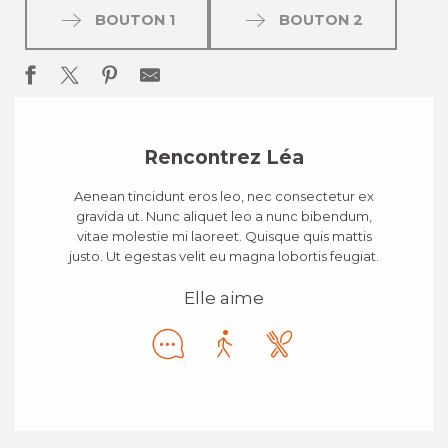
BOUTON 1
BOUTON 2
Rencontrez Léa
Aenean tincidunt eros leo, nec consectetur ex
gravida ut. Nunc aliquet leo a nunc bibendum,
vitae molestie mi laoreet. Quisque quis mattis
justo. Ut egestas velit eu magna lobortis feugiat.
Elle aime