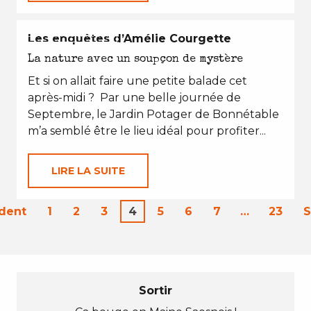
EN TOUTES SAISONS
Les enquêtes d’Amélie Courgette
La nature avec un soupçon de mystère
Et si on allait faire une petite balade cet
après-midi ? Par une belle journée de
Septembre, le Jardin Potager de Bonnétable
m’a semblé être le lieu idéal pour profiter...
LIRE LA SUITE
dent
1
2
3
4
5
6
7
…
23
S
Sortir