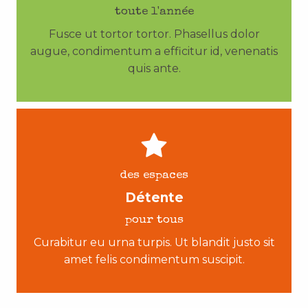
toute l'année
Fusce ut tortor tortor. Phasellus dolor
augue, condimentum a efficitur id, venenatis
quis ante.
des espaces
Détente
pour tous
Curabitur eu urna turpis. Ut blandit justo sit
amet felis condimentum suscipit.